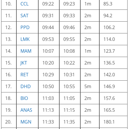
10.
CCL
09:22
09:23
1m
85.3
11.
SAT
09:31
09:33
2m
94.2
12.
PPD
09:44
09:46
2m
106.2
13.
LMK
09:53
09:55
2m
114.0
14.
MAM
10:07
10:08
1m
123.7
15.
JKT
10:20
10:22
2m
136.5
16.
RET
10:29
10:31
2m
142.0
17.
DHD
10:50
10:55
5m
146.9
18.
BIO
11:03
11:05
2m
157.6
19.
ANAS
11:13
11:15
2m
165.5
20.
MGN
11:33
11:35
2m
180.1