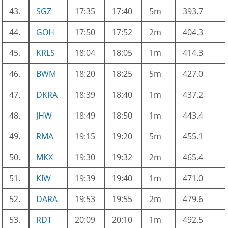
43.
SGZ
17:35
17:40
5m
393.7
44.
GOH
17:50
17:52
2m
404.3
45.
KRLS
18:04
18:05
1m
414.3
46.
BWM
18:20
18:25
5m
427.0
47.
DKRA
18:39
18:40
1m
437.2
48.
JHW
18:49
18:50
1m
443.4
49.
RMA
19:15
19:20
5m
455.1
50.
MKX
19:30
19:32
2m
465.4
51.
KIW
19:39
19:40
1m
471.0
52.
DARA
19:53
19:55
2m
479.6
53.
RDT
20:09
20:10
1m
492.5