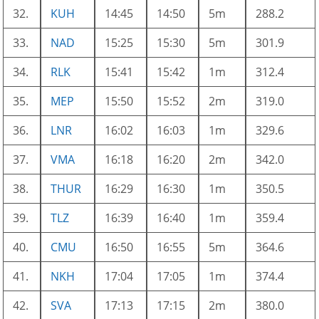
32.
KUH
14:45
14:50
5m
288.2
33.
NAD
15:25
15:30
5m
301.9
34.
RLK
15:41
15:42
1m
312.4
35.
MEP
15:50
15:52
2m
319.0
36.
LNR
16:02
16:03
1m
329.6
37.
VMA
16:18
16:20
2m
342.0
38.
THUR
16:29
16:30
1m
350.5
39.
TLZ
16:39
16:40
1m
359.4
40.
CMU
16:50
16:55
5m
364.6
41.
NKH
17:04
17:05
1m
374.4
42.
SVA
17:13
17:15
2m
380.0