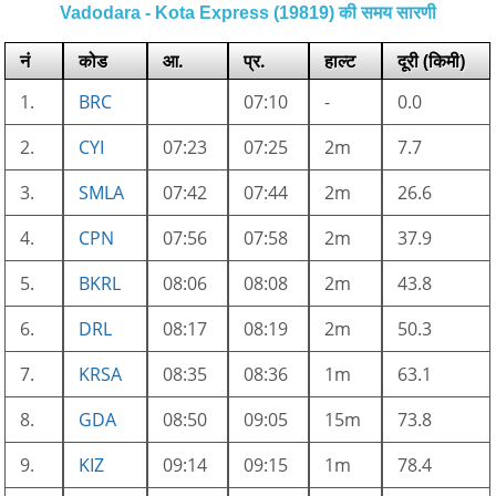
Vadodara - Kota Express (19819) की समय सारणी
नं
कोड
आ.
प्र.
हाल्ट
दूरी (किमी)
1.
BRC
07:10
-
0.0
2.
CYI
07:23
07:25
2m
7.7
3.
SMLA
07:42
07:44
2m
26.6
4.
CPN
07:56
07:58
2m
37.9
5.
BKRL
08:06
08:08
2m
43.8
6.
DRL
08:17
08:19
2m
50.3
7.
KRSA
08:35
08:36
1m
63.1
8.
GDA
08:50
09:05
15m
73.8
9.
KIZ
09:14
09:15
1m
78.4