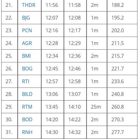
21.
THDR
11:56
11:58
2m
188.2
22.
BJG
12:07
12:08
1m
195.2
23.
PCN
12:16
12:17
1m
202.0
24.
AGR
12:28
12:29
1m
211.5
25.
BMI
12:34
12:36
2m
215.7
26.
BOG
12:45
12:46
1m
221.7
27.
RTI
12:57
12:58
1m
233.6
28.
BILD
13:06
13:07
1m
240.8
29.
RTM
13:45
14:10
25m
260.8
30.
BOD
14:20
14:22
2m
270.3
31.
RNH
14:30
14:32
2m
277.7