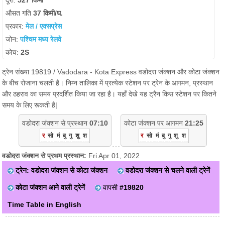
दूरी:
527 किमी
औसत गति
37 किमी/घ.
प्रकार:
मेल / एक्सप्रेस
जोन:
पश्चिम मध्य रेलवे
कोच:
2S
ट्रेन संख्या 19819 / Vadodara - Kota Express वडोदरा जंक्शन और कोटा जंक्शन
के बीच रोजाना चलती है। निम्न तालिका में प्रत्येक स्टेशन पर ट्रेन के आगमन, प्रस्थान
और ठहराव का समय प्रदर्शित किया जा रहा है। यहाँ देखे यह ट्रैन किस स्टेशन पर कितने
समय के लिए रूकती है|
वडोदरा जंक्शन से प्रस्थान
07:10
कोटा जंक्शन पर आगमन
21:25
र
सो
मं
बु
गु
शु
श
र
सो
मं
बु
गु
शु
श
वडोदरा जंक्शन से प्रथम प्रस्थान:
Fri Apr 01, 2022
ट्रेन: वडोदरा जंक्शन से कोटा जंक्शन
वडोदरा जंक्शन से चलने वाली ट्रेनें
कोटा जंक्शन आने वाली ट्रेनें
वापसी
#19820
Time Table in English