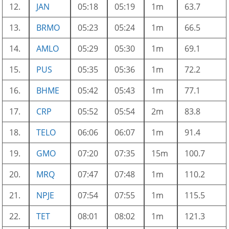
12.
JAN
05:18
05:19
1m
63.7
13.
BRMO
05:23
05:24
1m
66.5
14.
AMLO
05:29
05:30
1m
69.1
15.
PUS
05:35
05:36
1m
72.2
16.
BHME
05:42
05:43
1m
77.1
17.
CRP
05:52
05:54
2m
83.8
18.
TELO
06:06
06:07
1m
91.4
19.
GMO
07:20
07:35
15m
100.7
20.
MRQ
07:47
07:48
1m
110.2
21.
NPJE
07:54
07:55
1m
115.5
22.
TET
08:01
08:02
1m
121.3