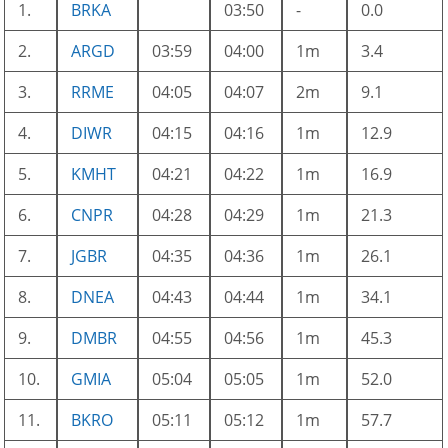
1.
BRKA
03:50
-
0.0
2.
ARGD
03:59
04:00
1m
3.4
3.
RRME
04:05
04:07
2m
9.1
4.
DIWR
04:15
04:16
1m
12.9
5.
KMHT
04:21
04:22
1m
16.9
6.
CNPR
04:28
04:29
1m
21.3
7.
JGBR
04:35
04:36
1m
26.1
8.
DNEA
04:43
04:44
1m
34.1
9.
DMBR
04:55
04:56
1m
45.3
10.
GMIA
05:04
05:05
1m
52.0
11.
BKRO
05:11
05:12
1m
57.7