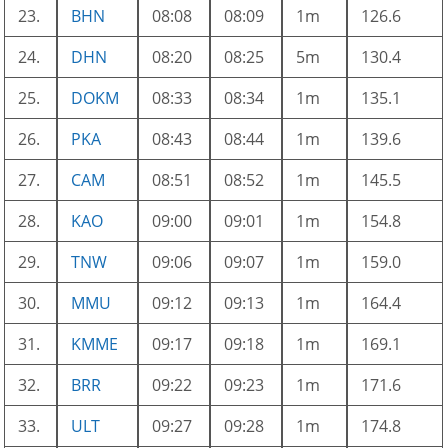
23.
BHN
08:08
08:09
1m
126.6
24.
DHN
08:20
08:25
5m
130.4
25.
DOKM
08:33
08:34
1m
135.1
26.
PKA
08:43
08:44
1m
139.6
27.
CAM
08:51
08:52
1m
145.5
28.
KAO
09:00
09:01
1m
154.8
29.
TNW
09:06
09:07
1m
159.0
30.
MMU
09:12
09:13
1m
164.4
31.
KMME
09:17
09:18
1m
169.1
32.
BRR
09:22
09:23
1m
171.6
33.
ULT
09:27
09:28
1m
174.8