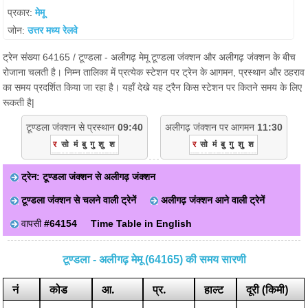
प्रकार:
मेमू
जोन:
उत्तर मध्य रेलवे
ट्रेन संख्या 64165 / टूण्डला - अलीगढ़ मेमू टूण्डला जंक्शन और अलीगढ़ जंक्शन के बीच
रोजाना चलती है। निम्न तालिका में प्रत्येक स्टेशन पर ट्रेन के आगमन, प्रस्थान और ठहराव
का समय प्रदर्शित किया जा रहा है। यहाँ देखे यह ट्रैन किस स्टेशन पर कितने समय के लिए
रूकती है|
टूण्डला जंक्शन से प्रस्थान
09:40
अलीगढ़ जंक्शन पर आगमन
11:30
र
सो
मं
बु
गु
शु
श
र
सो
मं
बु
गु
शु
श
ट्रेन: टूण्डला जंक्शन से अलीगढ़ जंक्शन
टूण्डला जंक्शन से चलने वाली ट्रेनें
अलीगढ़ जंक्शन आने वाली ट्रेनें
वापसी
#64154
Time Table in English
टूण्डला - अलीगढ़ मेमू (64165) की समय सारणी
नं
कोड
आ.
प्र.
हाल्ट
दूरी (किमी)