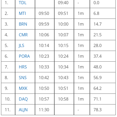
1.
TDL
09:40
-
0.0
2.
MTI
09:50
09:51
1m
6.8
3.
BRN
09:59
10:00
1m
14.7
4.
CMR
10:06
10:07
1m
21.5
5.
JLS
10:14
10:15
1m
28.0
6.
PORA
10:23
10:24
1m
37.4
7.
HRS
10:33
10:34
1m
48.0
8.
SNS
10:42
10:43
1m
56.9
9.
MXK
10:50
10:51
1m
64.2
10.
DAQ
10:57
10:58
1m
71.1
11.
ALJN
11:30
-
78.3