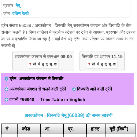
प्रकार:
मेमू
जोन:
दक्षिण रेलवे
ट्रेन संख्या 66039 / अरक्कोणम - तिरुपति मेमू अरक्कोणम जंक्शन और तिरुपति के बीच
रोजाना चलती है। निम्न तालिका में प्रत्येक स्टेशन पर ट्रेन के आगमन, प्रस्थान और ठहराव
का समय प्रदर्शित किया जा रहा है। यहाँ देखे यह ट्रैन किस स्टेशन पर कितने समय के लिए
रूकती है|
अरक्कोणम जंक्शन से प्रस्थान
09:00
तिरुपति पर आगमन
11:15
र
सो
मं
बु
गु
शु
श
र
सो
मं
बु
गु
शु
श
ट्रेन: अरक्कोणम जंक्शन से तिरुपति
अरक्कोणम जंक्शन से चलने वाली ट्रेनें
तिरुपति आने वाली ट्रेनें
वापसी
#66040
Time Table in English
अरक्कोणम - तिरुपति मेमू (66039) की समय सारणी
नं
कोड
आ.
प्र.
हाल्ट
दूरी (किमी)