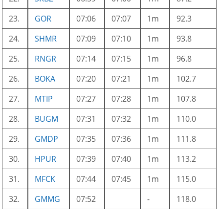
23.
GOR
07:06
07:07
1m
92.3
24.
SHMR
07:09
07:10
1m
93.8
25.
RNGR
07:14
07:15
1m
96.8
26.
BOKA
07:20
07:21
1m
102.7
27.
MTIP
07:27
07:28
1m
107.8
28.
BUGM
07:31
07:32
1m
110.0
29.
GMDP
07:35
07:36
1m
111.8
30.
HPUR
07:39
07:40
1m
113.2
31.
MFCK
07:44
07:45
1m
115.0
32.
GMMG
07:52
-
118.0