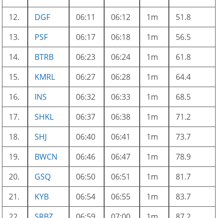
12.
DGF
06:11
06:12
1m
51.8
13.
PSF
06:17
06:18
1m
56.5
14.
BTRB
06:23
06:24
1m
61.8
15.
KMRL
06:27
06:28
1m
64.4
16.
INS
06:32
06:33
1m
68.5
17.
SHKL
06:37
06:38
1m
71.2
18.
SHJ
06:40
06:41
1m
73.7
19.
BWCN
06:46
06:47
1m
78.9
20.
GSQ
06:50
06:51
1m
81.7
21.
KYB
06:54
06:55
1m
83.7
22.
SRBZ
06:59
07:00
1m
87.2