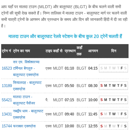
आप यहाँ पर मालदा टाउन (MLDT) और बालुरघाट (BLGT) के बीच चलने वाली सभी
ट्रेनों की सूची देख सकते हैं। निम्न तालिका में मालदा टाउन - बालुरघाट मार्ग पर चलने वाली
सभी यात्री ट्रेनों के आगमन और प्रस्थान के समय और दिन की जानकारी हिंदी में दी जा रही
है।
मालदा टाउन और बालुरघाट रेलवे स्टेशन के बीच कुल 20 ट्रेनें चलती हैं
कहाँ
ट्रेन नं
ट्रेन का नाम
टाइप
कहाँ से
प्रस्थान
आगमन
दिन
तक
सर एम. विश्वेश्वरय्या
16523
टर्मिनल बेंगलुरु -
एक्स
MLDT
01:10
BLGT
04:15
S
M
T
W
T
F
S
बालुरघाट एक्सप्रेस
सियालदह - बालुरघाट
13189
एक्स
MLDT
05:50
BLGT
08:30
S
M
T
W
T
F
S
एक्सप्रेस
मालदा टाउन -
55421
पै.
MLDT
07:15
BLGT
10:00
S
M
T
W
T
F
S
बालुरघाट पैसेंजर
नबद्वीप धाम - बालुरघाट
13431
एक्स
MLDT
09:40
BLGT
11:45
S
M
T
W
T
F
S
एक्सप्रेस
15744
फरक्का एक्स्प्रेस
एक्स
MLDT
10:00
BLGT
12:55
S
M
T
W
T
F
S