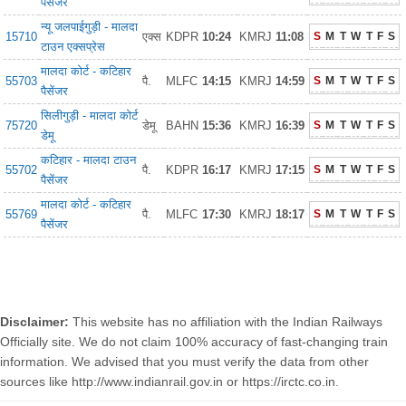
पैसेंजर
न्यू जलपाईगुड़ी - मालदा
15710
एक्स
KDPR
10:24
KMRJ
11:08
S
M
T
W
T
F
S
टाउन एक्सप्रेस
मालदा कोर्ट - कटिहार
55703
पै.
MLFC
14:15
KMRJ
14:59
S
M
T
W
T
F
S
पैसेंजर
सिलीगुड़ी - मालदा कोर्ट
75720
डेमू
BAHN
15:36
KMRJ
16:39
S
M
T
W
T
F
S
डेमू
कटिहार - मालदा टाउन
55702
पै.
KDPR
16:17
KMRJ
17:15
S
M
T
W
T
F
S
पैसेंजर
मालदा कोर्ट - कटिहार
55769
पै.
MLFC
17:30
KMRJ
18:17
S
M
T
W
T
F
S
पैसेंजर
Disclaimer:
This website has no affiliation with the Indian Railways
Officially site. We do not claim 100% accuracy of fast-changing train
information. We advised that you must verify the data from other
sources like http://www.indianrail.gov.in or https://irctc.co.in.