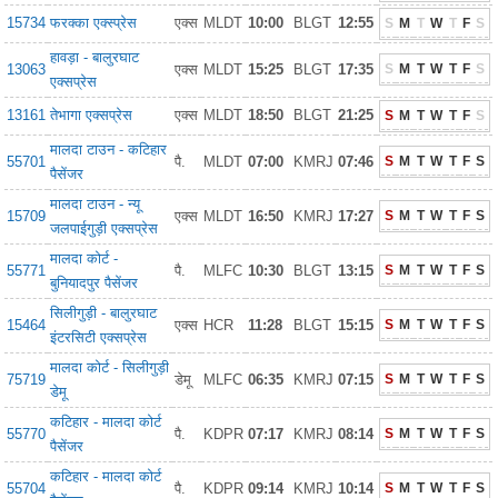
15734
फरक्का एक्स्प्रेस
एक्स
MLDT
10:00
BLGT
12:55
S
M
T
W
T
F
S
हावड़ा - बालुरघाट
13063
एक्स
MLDT
15:25
BLGT
17:35
S
M
T
W
T
F
S
एक्सप्रेस
13161
तेभागा एक्सप्रेस
एक्स
MLDT
18:50
BLGT
21:25
S
M
T
W
T
F
S
मालदा टाउन - कटिहार
55701
पै.
MLDT
07:00
KMRJ
07:46
S
M
T
W
T
F
S
पैसेंजर
मालदा टाउन - न्यू
15709
एक्स
MLDT
16:50
KMRJ
17:27
S
M
T
W
T
F
S
जलपाईगुड़ी एक्सप्रेस
मालदा कोर्ट -
55771
पै.
MLFC
10:30
BLGT
13:15
S
M
T
W
T
F
S
बुनियादपुर पैसेंजर
सिलीगुड़ी - बालुरघाट
15464
एक्स
HCR
11:28
BLGT
15:15
S
M
T
W
T
F
S
इंटरसिटी एक्सप्रेस
मालदा कोर्ट - सिलीगुड़ी
75719
डेमू
MLFC
06:35
KMRJ
07:15
S
M
T
W
T
F
S
डेमू
कटिहार - मालदा कोर्ट
55770
पै.
KDPR
07:17
KMRJ
08:14
S
M
T
W
T
F
S
पैसेंजर
कटिहार - मालदा कोर्ट
55704
पै.
KDPR
09:14
KMRJ
10:14
S
M
T
W
T
F
S