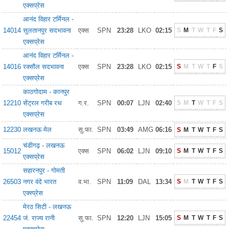
एक्सप्रेस
आनंद विहार टर्मिनल -
14014
सुलतानपुर सदभावना
एक्स
SPN
23:28
LKO
02:15
S
M
T
W
T
F
S
एक्सप्रेस
आनंद विहार टर्मिनल -
14016
रक्सौल सदभावना
एक्स
SPN
23:28
LKO
02:15
S
M
T
W
T
F
S
एक्सप्रेस
काठगोदाम - कानपुर
12210
सेंट्रल गरीब रथ
ग.र.
SPN
00:07
LJN
02:40
S
M
T
W
T
F
S
एक्सप्रेस
12230
लखनऊ मेल
सु.फा.
SPN
03:49
AMG
06:16
S
M
T
W
T
F
S
चंडीगढ़ - लखनऊ
15012
एक्स
SPN
06:02
LJN
09:10
S
M
T
W
T
F
S
एक्सप्रेस
सहारनपुर - गोमती
26503
नगर वंदे भारत
व.भा.
SPN
11:09
DAL
13:34
S
M
T
W
T
F
S
एक्स्प्रेस
मेरठ सिटी - लखनऊ
22454
जं. राज्य रानी
सु.फा.
SPN
12:20
LJN
15:05
S
M
T
W
T
F
S