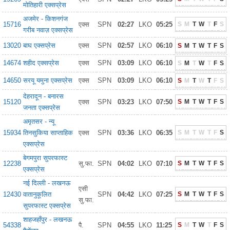
मोतिहारी एक्सप्रेस
अजमेर - किशनगंज
15716
एक्स
SPN
02:27
LKO
05:25
S
M
T
W
T
F
S
गरीब नवाज़ एक्सप्रेस
13020
बाघ एक्सप्रेस
एक्स
SPN
02:57
LKO
06:10
S
M
T
W
T
F
S
14674
शहीद एक्सप्रेस
एक्स
SPN
03:09
LKO
06:10
S
M
T
W
T
F
S
14650
सरयू यमुना एक्सप्रेस
एक्स
SPN
03:09
LKO
06:10
S
M
T
W
T
F
S
देहरादून - बनारस
15120
एक्स
SPN
03:23
LKO
07:50
S
M
T
W
T
F
S
जनता एक्सप्रेस
अमृतसर - न्यू
15934
तिनसुकिया साप्ताहिक
एक्स
SPN
03:36
LKO
06:35
S
M
T
W
T
F
S
एक्सप्रेस
बेगमपुरा सुपरफास्ट
12238
सु.फा.
SPN
04:02
LKO
07:10
S
M
T
W
T
F
S
एक्सप्रेस
नई दिल्ली - लखनऊ
एसी
12430
वातानुकूलित
SPN
04:42
LKO
07:25
S
M
T
W
T
F
S
सु.फा.
सुपरफास्ट एक्सप्रेस
शाहजहाँपुर - लखनऊ
54338
पै.
SPN
04:55
LKO
11:25
S
M
T
W
T
F
S