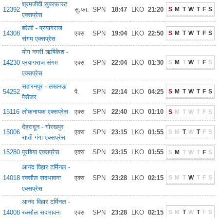
श्रमजीवी सुपरफ़ास्ट
12392
सु.फा.
SPN
18:47
LKO
21:20
S
M
T
W
T
F
S
एक्सप्रेस
बरेली - प्रयागराज
14308
एक्स
SPN
19:04
LKO
22:50
S
M
T
W
T
F
S
संगम एक्सप्रेस
योग नगरी ऋषिकेश -
14230
प्रयागराज संगम
एक्स
SPN
22:04
LKO
01:30
S
M
T
W
T
F
S
एक्सप्रेस
सहारनपुर - लखनऊ
54252
पै.
SPN
22:14
LKO
04:25
S
M
T
W
T
F
S
पैसेंजर
15116
लोकनायक एक्सप्रेस
एक्स
SPN
22:40
LKO
01:10
S
M
T
W
T
F
S
देहरादून - गोरखपुर
15006
एक्स
SPN
23:15
LKO
01:55
S
M
T
W
T
F
S
राप्ती गंगा एक्सप्रेस
15280
पूरबिया एक्सप्रेस
एक्स
SPN
23:15
LKO
01:55
S
M
T
W
T
F
S
आनंद विहार टर्मिनल -
14018
रक्सौल सदभावना
एक्स
SPN
23:28
LKO
02:15
S
M
T
W
T
F
S
एक्सप्रेस
आनंद विहार टर्मिनल -
14008
रक्सौल सदभावना
एक्स
SPN
23:28
LKO
02:15
S
M
T
W
T
F
S