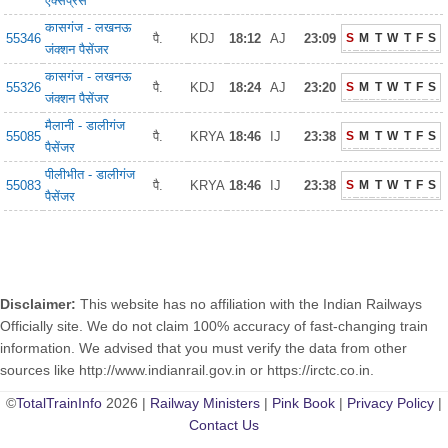
एक्सप्रेस
कासगंज - लखनऊ
55346
पै.
KDJ
18:12
AJ
23:09
S
M
T
W
T
F
S
जंक्शन पैसेंजर
कासगंज - लखनऊ
55326
पै.
KDJ
18:24
AJ
23:20
S
M
T
W
T
F
S
जंक्शन पैसेंजर
मैलानी - डालीगंज
55085
पै.
KRYA
18:46
IJ
23:38
S
M
T
W
T
F
S
पैसेंजर
पीलीभीत - डालीगंज
55083
पै.
KRYA
18:46
IJ
23:38
S
M
T
W
T
F
S
पैसेंजर
Disclaimer:
This website has no affiliation with the Indian Railways
Officially site. We do not claim 100% accuracy of fast-changing train
information. We advised that you must verify the data from other
sources like http://www.indianrail.gov.in or https://irctc.co.in.
©
TotalTrainInfo
2026 |
Railway Ministers
|
Pink Book
|
Privacy Policy
|
Contact Us