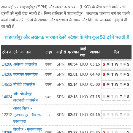
आप यहाँ पर शाहजहाँपुर (SPN) और लखनऊ चारबाग (LKO) के बीच चलने वाली सभी
ट्रेनों की सूची देख सकते हैं। निम्न तालिका में शाहजहाँपुर - लखनऊ चारबाग मार्ग पर चलने
वाली सभी यात्री ट्रेनों के आगमन और प्रस्थान के समय और दिन की जानकारी हिंदी में दी
जा रही है।
शाहजहाँपुर और लखनऊ चारबाग रेलवे स्टेशन के बीच कुल 52 ट्रेनें चलती हैं
कहाँ
ट्रेन नं
ट्रेन का नाम
टाइप
कहाँ से
प्रस्थान
आगमन
दिन
तक
14206
अयोध्या एक्सप्रेस
एक्स
SPN
00:54
LKO
03:15
S
M
T
W
T
F
S
14208
पद्मावत एक्सप्रेस
एक्स
SPN
02:01
LKO
04:40
S
M
T
W
T
F
S
14512
नौचंदी एक्सप्रेस
एक्स
SPN
02:14
LKO
05:00
S
M
T
W
T
F
S
सीर गोवर्धनपुर
14624
एक्स
SPN
02:18
LKO
07:15
S
M
T
W
T
F
S
वाराणसी एक्सप्रेस
आनंद विहार -
12212
मुजफ्फरपुर गरीब रथ
ग.र.
SPN
02:27
LKO
05:15
S
M
T
W
T
F
S
एक्सप्रेस
पोरबंदर - मुजफ्फरपुर
19269
एक्स
SPN
02:27
LKO
05:25
S
M
T
W
T
F
S