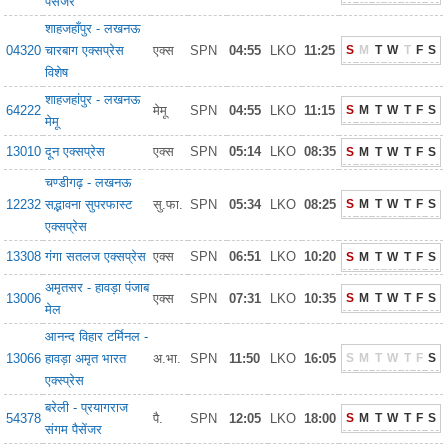
पैसेंजर
शाहजहाँपुर - लखनऊ
04320
चारबाग एक्सप्रेस
एक्स
SPN
04:55
LKO
11:25
S
M
T
W
T
F
S
विशेष
शाहजहांपुर - लखनऊ
64222
मेमू
SPN
04:55
LKO
11:15
S
M
T
W
T
F
S
मेमू
13010
दून एक्सप्रेस
एक्स
SPN
05:14
LKO
08:35
S
M
T
W
T
F
S
चण्डीगढ़ - लखनऊ
12232
सद्भावना सुपरफास्ट
सु.फा.
SPN
05:34
LKO
08:25
S
M
T
W
T
F
S
एक्सप्रेस
13308
गंगा सतलज एक्सप्रेस
एक्स
SPN
06:51
LKO
10:20
S
M
T
W
T
F
S
अमृतसर - हावड़ा पंजाब
13006
एक्स
SPN
07:31
LKO
10:35
S
M
T
W
T
F
S
मेल
आनन्द विहार टर्मिनल -
13066
हावड़ा अमृत भारत
अ.भा.
SPN
11:50
LKO
16:05
S
M
T
W
T
F
S
एक्स्प्रेस
बरेली - प्रयागराज
54378
पै.
SPN
12:05
LKO
18:00
S
M
T
W
T
F
S
संगम पैसेंजर