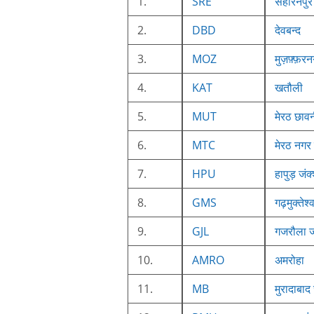
1.
SRE
सहारनपुर
2.
DBD
देवबन्द
3.
MOZ
मुज़फ़्फ़र
4.
KAT
खतौली
5.
MUT
मेरठ छाव
6.
MTC
मेरठ नगर
7.
HPU
हापुड़ जंक
8.
GMS
गढ़मुक्तेश्
9.
GJL
गजरौला ज
10.
AMRO
अमरोहा
11.
MB
मुरादाबाद