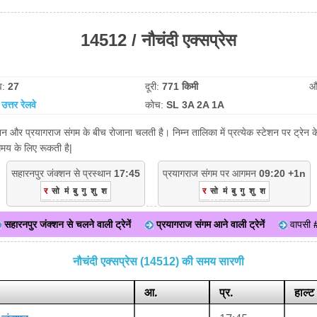
14512 / नौचंदी एक्सप्रेस
व:
27
दूरी:
771 किमी
औ
:
उत्तर रेलवे
कोच:
SL 3A 2A 1A
्शन और प्रयागराज संगम के बीच रोजाना चलती है। निम्न तालिका में प्रत्येक स्टेशन पर ट्रे
समय के लिए रूकती है|
सहारनपुर जंक्शन से प्रस्थान
17:45
प्रयागराज संगम पर आगमन
09:20 +1n
र
सो
मं
बु
गु
शु
श
र
सो
मं
बु
गु
शु
श
सहारनपुर जंक्शन से चलने वाली ट्रेनें
प्रयागराज संगम आने वाली ट्रेनें
वापसी
नौचंदी एक्सप्रेस (14512) की समय सारणी
आ.
प्र.
हाल्ट