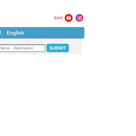
ं
English