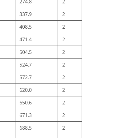
274.8
2
337.9
2
408.5
2
471.4
2
504.5
2
524.7
2
m
572.7
2
620.0
2
650.6
2
671.3
2
688.5
2