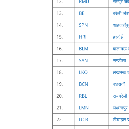
12.
RMU
रामपुर जं
13.
BE
बरेली जंक
14.
SPN
शाहजहाँपु
15.
HRI
हरदोई
16.
BLM
बालामऊ ज
17.
SAN
सण्डीला
18.
LKO
लखनऊ च
19.
BCN
बछरावाँ
20.
RBL
रायबरेली 
21.
LMN
लक्ष्मणपुर
22.
UCR
ऊँचाहार 