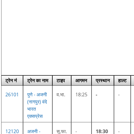
ट्रेन नं
ट्रेन का नाम
टाइप
आगमन
प्रस्थान
हाल्ट
26101
पुणे - अजनी
व.भा.
18:25
-
-
(नागपुर) वंदे
भारत
एक्सप्रेस
12120
अजनी -
सु.फा.
-
18:30
-