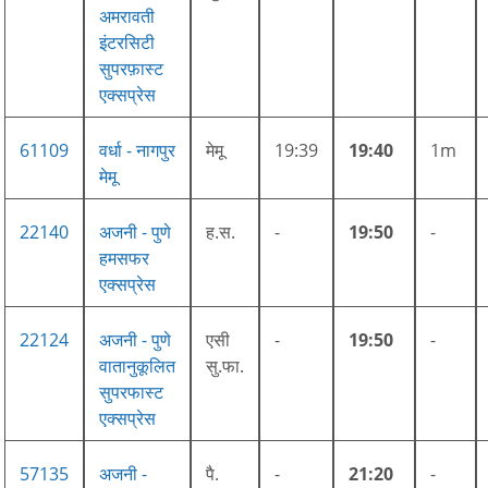
अमरावती
इंटरसिटी
सुपरफ़ास्ट
एक्सप्रेस
61109
वर्धा - नागपुर
मेमू
19:39
19:40
1m
मेमू
22140
अजनी - पुणे
ह.स.
-
19:50
-
हमसफर
एक्सप्रेस
22124
अजनी - पुणे
एसी
-
19:50
-
वातानुकूलित
सु.फा.
सुपरफास्ट
एक्सप्रेस
57135
अजनी -
पै.
-
21:20
-