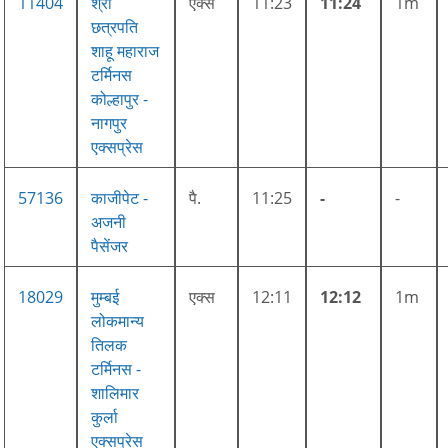
11404
श्री
एक्स
11:23
11:24
1m
छत्रपति
शाहू महाराज
टर्मिनस
कोल्हापुर -
नागपुर
एक्सप्रेस
57136
काजीपेट -
पै.
11:25
-
-
अजनी
पैसेंजर
18029
मुम्बई
एक्स
12:11
12:12
1m
लोकमान्य
तिलक
टर्मिनस -
शालिमार
कुर्ला
एक्सप्रेस