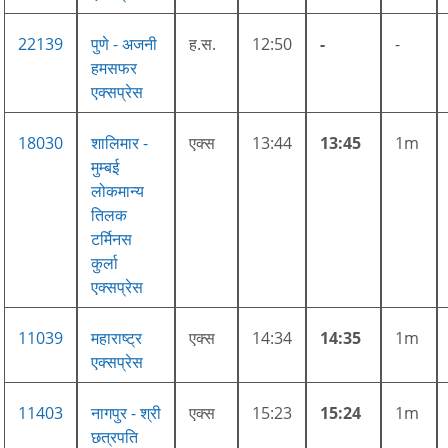
22139
पुणे - अजनी
ह.स.
12:50
-
-
हमसफर
एक्सप्रेस
18030
शालिमार -
एक्स
13:44
13:45
1m
मुम्बई
लोकमान्य
तिलक
टर्मिनस
कुर्ला
एक्सप्रेस
11039
महाराष्ट्र
एक्स
14:34
14:35
1m
एक्सप्रेस
11403
नागपुर - श्री
एक्स
15:23
15:24
1m
छत्रपति