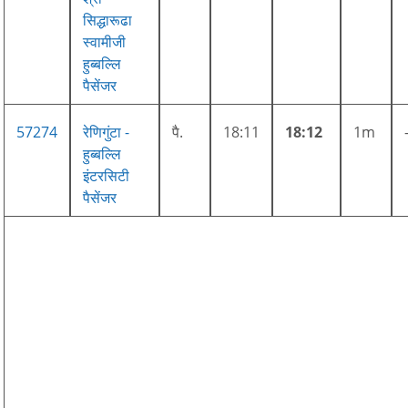
सिद्धारूढा
स्वामीजी
हुब्बल्लि
पैसेंजर
57274
रेणिगुंटा -
पै.
18:11
18:12
1m
हुब्बल्लि
इंटरसिटी
पैसेंजर