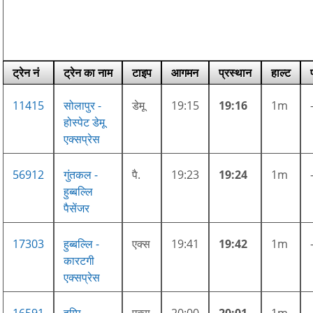
ट्रेन नं
ट्रेन का नाम
टाइप
आगमन
प्रस्थान
हाल्ट
11415
सोलापुर -
डेमू
19:15
19:16
1m
होस्पेट डेमू
एक्सप्रेस
56912
गुंतकल -
पै.
19:23
19:24
1m
हुब्बल्लि
पैसेंजर
17303
हुब्बल्लि -
एक्स
19:41
19:42
1m
कारटगी
एक्सप्रेस
16591
हम्पि
एक्स
20:00
20:01
1m