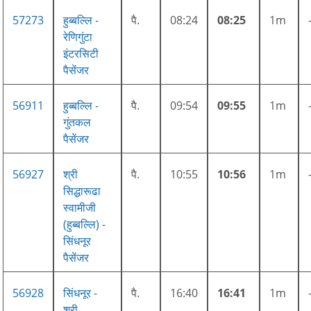
57273
हुब्बल्लि -
पै.
08:24
08:25
1m
रेणिगुंटा
इंटरसिटी
पैसेंजर
56911
हुब्बल्लि -
पै.
09:54
09:55
1m
गुंतकल
पैसेंजर
56927
श्री
पै.
10:55
10:56
1m
सिद्धारूढा
स्वामीजी
(हुब्बल्लि) -
सिंधनूर
पैसेंजर
56928
सिंधनूर -
पै.
16:40
16:41
1m
श्री