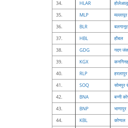
34.
HLAR
होलेआल
35.
MLP
मल्लापूर
36.
BLR
बलगानूर
37.
HBL
होंबल
38.
GDG
गदग जंक
39.
KGX
कनगिन
40.
RLP
हरलापुर
41.
SOQ
सोमपुर 
42.
BNA
बन्नी कोप
43.
BNP
भाणापुर
44.
KBL
कोप्पल