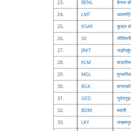
23.
BENL
बेनाल हॉ
24.
LMT
आलमट्ट
25.
KSAR
कुडल सं
26.
SII
सीतिमन
27.
JRKT
जर्ड़ामकु
28.
KLM
कडलीमट
29.
MGL
मुगलल्लि
30.
BGK
बागलको
31.
GED
गुलेदगुड
32.
BDM
बदामी
33.
LKY
लखमापु