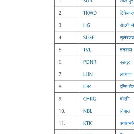
1.
SUR
सोलापुर
2.
TKWD
टिकेकर
3.
HG
होटगी ज
4.
SLGE
सुलेरज
5.
TVL
तडवाल
6.
PDNR
पडनूर
7.
LHN
लच्याण
8.
IDR
इन्डि रो
9.
CHRG
चोरगि
10.
NBL
निंबाल
11.
KTK
क्‍यातनक