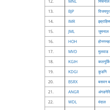
12.
MNL
मिंचनाल
13.
BJP
विजयपुर
14.
IMR
इब्राहिम
15.
JML
जुमनाल
16.
HOH
होनगनहल
17.
MVD
मुलवाड
18.
KGIH
कलगुर्कि
19.
KDGI
कुडगि
20.
BSRX
बसवन बा
21.
ANGR
अंगडगेरि
22.
WDL
वंदाल