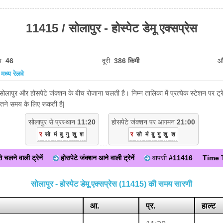
11415 / सोलापुर - होस्पेट डेमू एक्सप्रेस
व:
46
दूरी:
386 किमी
औ
:
मध्य रेलवे
ेस सोलापुर और होसपेटे जंक्शन के बीच रोजाना चलती है। निम्न तालिका में प्रत्येक स्टेशन पर
ितने समय के लिए रूकती है|
सोलापुर से प्रस्थान
11:20
होसपेटे जंक्शन पर आगमन
21:00
र
सो
मं
बु
गु
शु
श
र
सो
मं
बु
गु
शु
श
े चलने वाली ट्रेनें
होसपेटे जंक्शन आने वाली ट्रेनें
वापसी
#11416
Time 
सोलापुर - होस्पेट डेमू एक्सप्रेस (11415) की समय सारणी
आ.
प्र.
हाल्ट