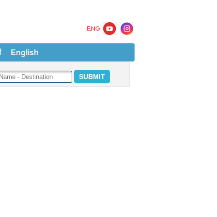
ं
English