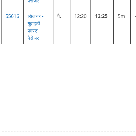
पैसेंजर
55616
सिलचर -
पै.
12:20
12:25
5m
गुवाहटी
फास्ट
पैसेंजर