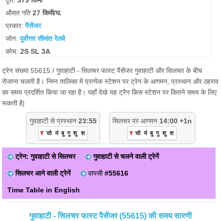
दूरी:
379 किमी
औसत गति
27 किमी/घ.
प्रकार:
पैसेंजर
जोन:
पूर्वोत्तर सीमांत रेलवे
कोच:
2S SL 3A
ट्रेन संख्या 55615 / गुवाहाटी - सिलचर फास्ट पैसेंजर गुवाहाटी और सिलचर के बीच
रोजाना चलती है। निम्न तालिका में प्रत्येक स्टेशन पर ट्रेन के आगमन, प्रस्थान और ठहराव
का समय प्रदर्शित किया जा रहा है। यहाँ देखे यह ट्रैन किस स्टेशन पर कितने समय के लिए
रूकती है|
गुवाहाटी से प्रस्थान
23:55
सिलचर पर आगमन
14:00 +1n
र
सो
मं
बु
गु
शु
श
र
सो
मं
बु
गु
शु
श
ट्रेन: गुवाहाटी से सिलचर
गुवाहाटी से चलने वाली ट्रेनें
सिलचर आने वाली ट्रेनें
वापसी
#55616
Time Table in English
गुवाहाटी - सिलचर फास्ट पैसेंजर (55615) की समय सारणी