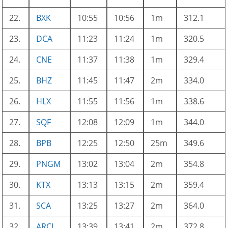
22.
BXK
10:55
10:56
1m
312.1
23.
DCA
11:23
11:24
1m
320.5
24.
CNE
11:37
11:38
1m
329.4
25.
BHZ
11:45
11:47
2m
334.0
26.
HLX
11:55
11:56
1m
338.6
27.
SQF
12:08
12:09
1m
344.0
28.
BPB
12:25
12:50
25m
349.6
29.
PNGM
13:02
13:04
2m
354.8
30.
KTX
13:13
13:15
2m
359.4
31.
SCA
13:25
13:27
2m
364.0
32.
ARCL
13:39
13:41
2m
372.8