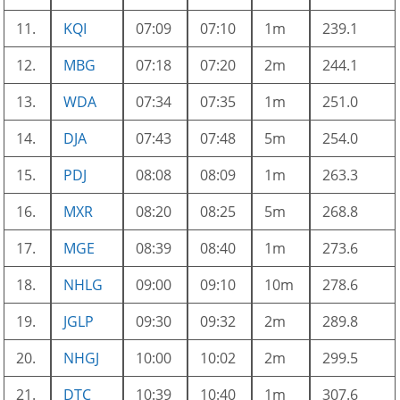
11.
KQI
07:09
07:10
1m
239.1
12.
MBG
07:18
07:20
2m
244.1
13.
WDA
07:34
07:35
1m
251.0
14.
DJA
07:43
07:48
5m
254.0
15.
PDJ
08:08
08:09
1m
263.3
16.
MXR
08:20
08:25
5m
268.8
17.
MGE
08:39
08:40
1m
273.6
18.
NHLG
09:00
09:10
10m
278.6
19.
JGLP
09:30
09:32
2m
289.8
20.
NHGJ
10:00
10:02
2m
299.5
21.
DTC
10:39
10:40
1m
307.6