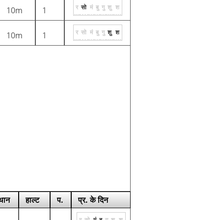
र
सो
मं
बु
गु
शु
श
10m
1
र
सो
मं
बु
गु
शु
श
10m
1
्थान
हाल्ट
प.
प्र. के दिन
र
सो
मं
बु
गु
शु
श