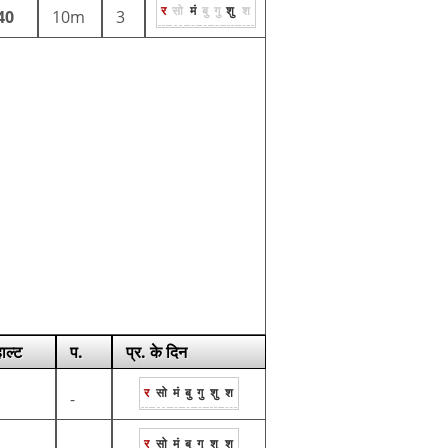
र
सो
मं
बु
गु
शु
श
40
10m
3
ाल्ट
प.
प्र. के दिन
र
सो
मं
बु
गु
शु
श
-
र
सो
मं
बु
गु
शु
श