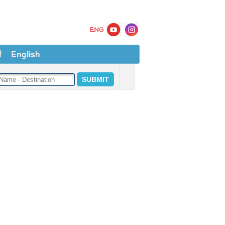
ं
English