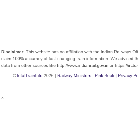
Disclaimer:
This website has no affiliation with the Indian Railways Off
claim 100% accuracy of fast-changing train information. We advised th
data from other sources like http://www.indianrail.gov.in or https://irctc.
©
TotalTrainInfo
2026 |
Railway Ministers
|
Pink Book
|
Privacy Po
×