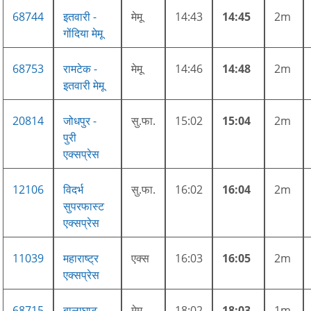
68744
इतवारी -
मेमू
14:43
14:45
2m
गोंदिया मेमू
68753
रामटेक -
मेमू
14:46
14:48
2m
इतवारी मेमू
20814
जोधपुर -
सु.फा.
15:02
15:04
2m
पुरी
एक्सप्रेस
12106
विदर्भ
सु.फा.
16:02
16:04
2m
सुपरफास्ट
एक्सप्रेस
11039
महाराष्ट्र
एक्स
16:03
16:05
2m
एक्सप्रेस
68715
बालाघाट -
मेमू
18:02
18:03
1m