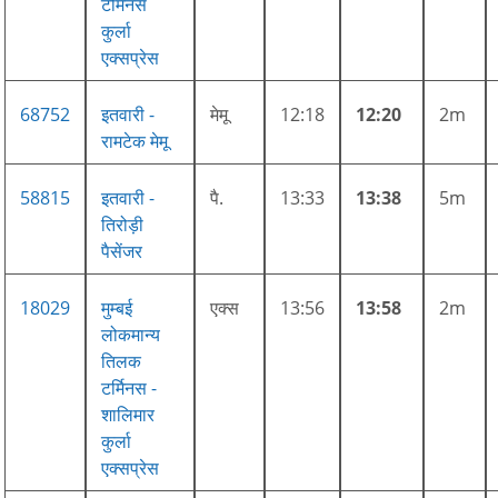
टर्मिनस
कुर्ला
एक्सप्रेस
68752
इतवारी -
मेमू
12:18
12:20
2m
रामटेक मेमू
58815
इतवारी -
पै.
13:33
13:38
5m
तिरोड़ी
पैसेंजर
18029
मुम्बई
एक्स
13:56
13:58
2m
लोकमान्य
तिलक
टर्मिनस -
शालिमार
कुर्ला
एक्सप्रेस