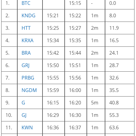
1.
BTC
15:15
-
0.0
2.
KNDG
15:21
15:22
1m
8.0
3.
HTT
15:25
15:27
2m
11.9
4.
KRXA
15:34
15:35
1m
16.5
5.
BRA
15:42
15:44
2m
24.1
6.
GRJ
15:50
15:51
1m
28.7
7.
PRBG
15:55
15:56
1m
32.6
8.
NGDM
15:59
16:00
1m
35.5
9.
G
16:15
16:20
5m
40.8
10.
GJ
16:29
16:30
1m
55.3
11.
KWN
16:36
16:37
1m
63.6