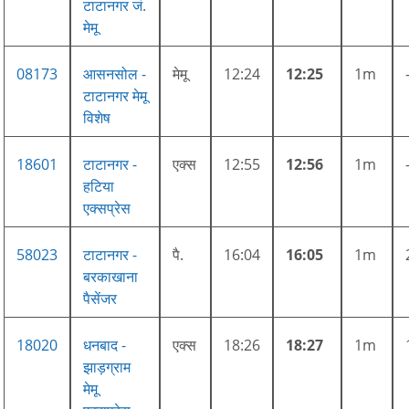
टाटानगर जं.
मेमू
08173
आसनसोल -
मेमू
12:24
12:25
1m
टाटानगर मेमू
विशेष
18601
टाटानगर -
एक्स
12:55
12:56
1m
हटिया
एक्सप्रेस
58023
टाटानगर -
पै.
16:04
16:05
1m
बरकाखाना
पैसेंजर
18020
धनबाद -
एक्स
18:26
18:27
1m
झाड़ग्राम
मेमू