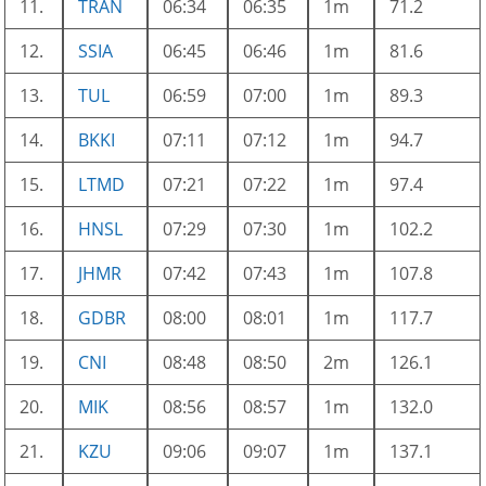
11.
TRAN
06:34
06:35
1m
71.2
12.
SSIA
06:45
06:46
1m
81.6
13.
TUL
06:59
07:00
1m
89.3
14.
BKKI
07:11
07:12
1m
94.7
15.
LTMD
07:21
07:22
1m
97.4
16.
HNSL
07:29
07:30
1m
102.2
17.
JHMR
07:42
07:43
1m
107.8
18.
GDBR
08:00
08:01
1m
117.7
19.
CNI
08:48
08:50
2m
126.1
20.
MIK
08:56
08:57
1m
132.0
21.
KZU
09:06
09:07
1m
137.1