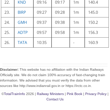
22.
KND
09:16
09:17
1m
140.4
23.
BIRP
09:27
09:28
1m
145.0
24.
GMH
09:37
09:38
1m
150.2
25.
ADTP
09:57
09:58
1m
156.3
26.
TATA
10:35
-
160.9
Disclaimer:
This website has no affiliation with the Indian Railways
Officially site. We do not claim 100% accuracy of fast-changing train
information. We advised that you must verify the data from other
sources like http://www.indianrail.gov.in or https://irctc.co.in.
©
TotalTrainInfo
2026 |
Railway Ministers
|
Pink Book
|
Privacy Policy
|
Contact Us