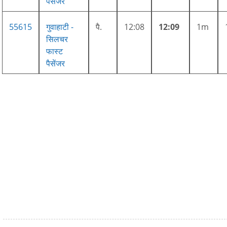
पैसेंजर
55615
गुवाहाटी -
पै.
12:08
12:09
1m
सिलचर
फास्ट
पैसेंजर