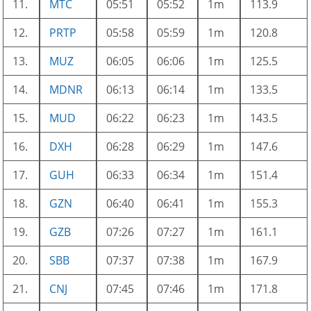
11.
MTC
05:51
05:52
1m
113.9
12.
PRTP
05:58
05:59
1m
120.8
13.
MUZ
06:05
06:06
1m
125.5
14.
MDNR
06:13
06:14
1m
133.5
15.
MUD
06:22
06:23
1m
143.5
16.
DXH
06:28
06:29
1m
147.6
17.
GUH
06:33
06:34
1m
151.4
18.
GZN
06:40
06:41
1m
155.3
19.
GZB
07:26
07:27
1m
161.1
20.
SBB
07:37
07:38
1m
167.9
21.
CNJ
07:45
07:46
1m
171.8