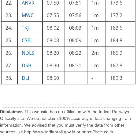
22.
ANVR
07:50
07:51
1m
173.6
23.
MWC
07:55
07:56
1m
177.2
24.
TKJ
08:02
08:03
1m
183.6
25.
CSB
08:08
08:09
1m
184.8
26.
NDLS
08:20
08:22
2m
185.9
27.
DSB
08:30
08:31
1m
187.8
28.
DLI
08:50
-
189.3
Disclaimer:
This website has no affiliation with the Indian Railways
Officially site. We do not claim 100% accuracy of fast-changing train
information. We advised that you must verify the data from other
sources like http://www.indianrail.gov.in or https://irctc.co.in.