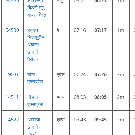
64560
सहारनपुर -
मेमू
06:22
06:23
1m
दिल्ली मेमू -
वाया - मेरठ
54539
हज़रत
पै.
07:16
07:17
1m
निज़ामुद्दीन -
अंबाला
छावनी
पैसेंजर
19031
योगा
एक्स
07:24
07:26
2m
एक्सप्रेस
14511
नौचंदी
एक्स
08:03
08:05
2m
एक्सप्रेस
14522
अम्बाला
एक्स
09:43
09:45
2m
छावनी -
दिल्ली