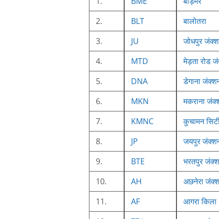
1.
BME
बाड़मेर
2.
BLT
बालोतरा
3.
JU
जोधपुर जंक्
4.
MTD
मेड़ता रोड ज
5.
DNA
डेगाना जंक्श
6.
MKN
मकराना जंक्
7.
KMNC
कुचामन सिट
8.
JP
जयपुर जंक्श
9.
BTE
भरतपुर जंक्
10.
AH
अछनेरा जंक्
11.
AF
आगरा किला