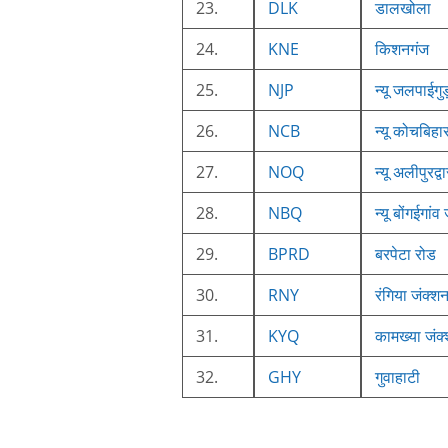
23.
DLK
डालखोला
24.
KNE
किशनगंज
25.
NJP
न्यू जलपाईगुड
26.
NCB
न्यू कोचबिहा
27.
NOQ
न्यू अलीपुरद्व
28.
NBQ
न्यू बोंगईगांव
29.
BPRD
बरपेटा रोड
30.
RNY
रंगिया जंक्श
31.
KYQ
कामख्या जंक
32.
GHY
गुवाहाटी