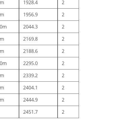
2m
1928.4
2
5m
1956.9
2
10m
2044.3
2
5m
2169.8
2
5m
2188.6
2
10m
2295.0
2
2m
2339.2
2
5m
2404.1
2
5m
2444.9
2
2451.7
2