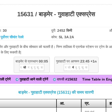
15631 / बाड़मेर - गुवाहाटी एक्सप्रेस
व:
30
दूरी:
2452 किमी
औ
:
पूर्वोत्तर सीमांत रेलवे
कोच:
SL 3A 2A
ाड़मेर और गुवाहाटी के बीच सोमवार को चलती है। निम्न तालिका में प्रत्येक स्टेशन पर ट्रेन 
 के लिए रूकती है|
बाड़मेर से प्रस्थान
00:05
गुवाहाटी पर आगमन
23:45 +1n
र
सो
मं
बु
गु
शु
श
र
सो
मं
बु
गु
शु
श
ली ट्रेनें
गुवाहाटी आने वाली ट्रेनें
वापसी
#15632
Time Table in Eng
बाड़मेर - गुवाहाटी एक्सप्रेस (15631) की समय सारणी
आ.
प्र.
ह