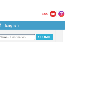
ं
English