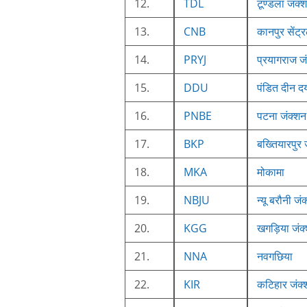
12.
TDL
टूण्डला जंक्
13.
CNB
कानपुर सेंट्
14.
PRYJ
प्रयागराज ज
15.
DDU
पंडित दीन द
16.
PNBE
पटना जंक्शन
17.
BKP
बख्तियारपुर 
18.
MKA
मोकामा
19.
NBJU
न्यू बरौनी जं
20.
KGG
खगड़िया जंक
21.
NNA
नवगछिया
22.
KIR
कटिहार जंक्