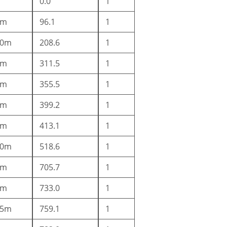
0.0
1
5m
96.1
1
10m
208.6
1
5m
311.5
1
3m
355.5
1
3m
399.2
1
2m
413.1
1
10m
518.6
1
2m
705.7
1
2m
733.0
1
25m
759.1
1