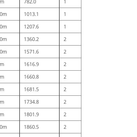
5m
782.0
1
10m
1013.1
1
10m
1207.6
1
10m
1360.2
2
10m
1571.6
2
2m
1616.9
2
2m
1660.8
2
5m
1681.5
2
2m
1734.8
2
2m
1801.9
2
10m
1860.5
2