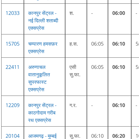
12033
कानपुर सेंट्रल -
श.
-
06:00
-
नई दिल्ली शताब्दी
एक्सप्रेस
15705
चम्पारण हमसफ़र
ह.स.
06:05
06:10
एक्सप्रेस
22411
अरुणाचल
एसी
06:05
06:10
वातानुकूलित
सु.फा.
सुपरफास्ट
एक्सप्रेस
12209
कानपुर सेंट्रल -
ग.र.
-
06:10
-
काठगोदाम गरीब
रथ एक्सप्रेस
20104
आजमगढ़ - मुम्बई
सु.फा.
06:10
06:20