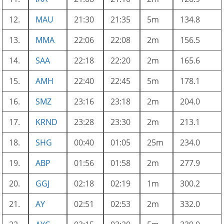
12.
MAU
21:30
21:35
5m
134.8
13.
MMA
22:06
22:08
2m
156.5
14.
SAA
22:18
22:20
2m
165.6
15.
AMH
22:40
22:45
5m
178.1
16.
SMZ
23:16
23:18
2m
204.0
17.
KRND
23:28
23:30
2m
213.1
18.
SHG
00:40
01:05
25m
234.0
19.
ABP
01:56
01:58
2m
277.9
20.
GGJ
02:18
02:19
1m
300.2
21.
AY
02:51
02:53
2m
332.0