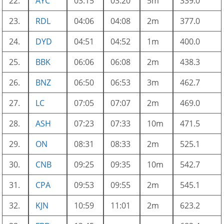
22.
AYC
03:15
03:20
5m
339.0
23.
RDL
04:06
04:08
2m
377.0
24.
DYD
04:51
04:52
1m
400.0
25.
BBK
06:06
06:08
2m
438.3
26.
BNZ
06:50
06:53
3m
462.7
27.
LC
07:05
07:07
2m
469.0
28.
ASH
07:23
07:33
10m
471.5
29.
ON
08:31
08:33
2m
525.1
30.
CNB
09:25
09:35
10m
542.7
31.
CPA
09:53
09:55
2m
545.1
32.
KJN
10:59
11:01
2m
623.2