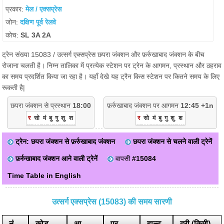
प्रकार:
मेल / एक्सप्रेस
जोन:
दक्षिण पूर्व रेलवे
कोच:
SL 3A 2A
ट्रेन संख्या 15083 / उत्सर्ग एक्सप्रेस छपरा जंक्शन और फ़र्रुखाबाद जंक्शन के बीच
रोजाना चलती है। निम्न तालिका में प्रत्येक स्टेशन पर ट्रेन के आगमन, प्रस्थान और ठहराव
का समय प्रदर्शित किया जा रहा है। यहाँ देखे यह ट्रैन किस स्टेशन पर कितने समय के लिए
रूकती है|
छपरा जंक्शन से प्रस्थान
18:00
फ़र्रुखाबाद जंक्शन पर आगमन
12:45 +1n
र
सो
मं
बु
गु
शु
श
र
सो
मं
बु
गु
शु
श
ट्रेन: छपरा जंक्शन से फ़र्रुखाबाद जंक्शन
छपरा जंक्शन से चलने वाली ट्रेनें
फ़र्रुखाबाद जंक्शन आने वाली ट्रेनें
वापसी
#15084
Time Table in English
उत्सर्ग एक्सप्रेस (15083) की समय सारणी
नं
कोड
आ.
प्र.
हाल्ट
दूरी (किमी)