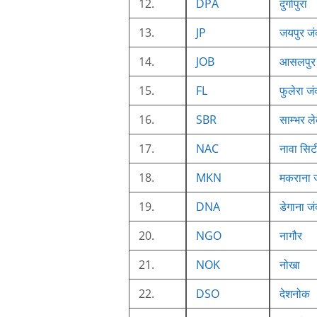
12.
DPA
दुर्गापुरा
13.
JP
जयपुर जं
14.
JOB
आसलपुर 
15.
FL
फुलेरा जं
16.
SBR
साम्भर ल
17.
NAC
नावा सिट
18.
MKN
मकराना ज
19.
DNA
डेगाना ज
20.
NGO
नागौर
21.
NOK
नोखा
22.
DSO
देशनोक