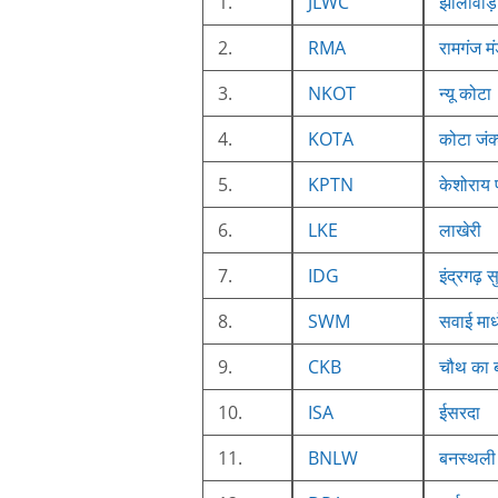
1.
JLWC
झालावाड़
2.
RMA
रामगंज मं
3.
NKOT
न्यू कोटा
4.
KOTA
कोटा जंक
5.
KPTN
केशोराय
6.
LKE
लाखेरी
7.
IDG
इंद्रगढ़ स
8.
SWM
सवाई माध
9.
CKB
चौथ का 
10.
ISA
ईसरदा
11.
BNLW
बनस्थली