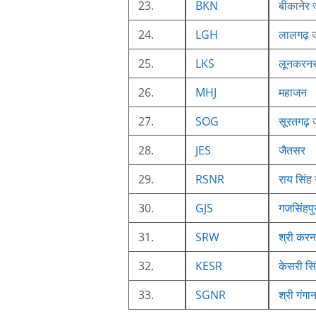
23.
BKN
बीकानेर 
24.
LGH
लालगढ़ ज
25.
LKS
लूनकरन
26.
MHJ
महाजन
27.
SOG
सूरतगढ़ 
28.
JES
जैतसर
29.
RSNR
राय सिंह
30.
GJS
गजसिंहपु
31.
SRW
श्री करन
32.
KESR
केसरी सिं
33.
SGNR
श्री गंगा