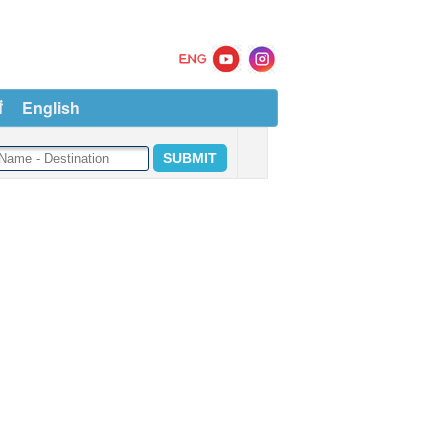
ं
English