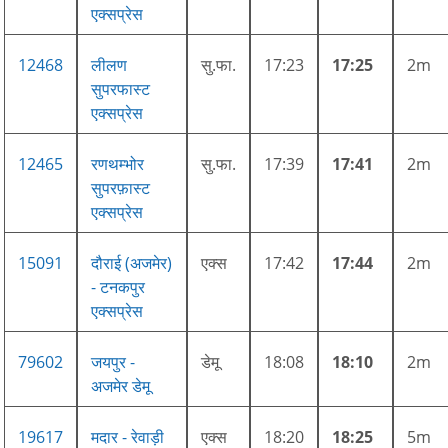
एक्सप्रेस
12468
लीलण
सु.फा.
17:23
17:25
2m
सुपरफास्ट
एक्सप्रेस
12465
रणथम्भोर
सु.फा.
17:39
17:41
2m
सुपरफ़ास्ट
एक्सप्रेस
15091
दौराई (अजमेर)
एक्स
17:42
17:44
2m
- टनकपुर
एक्सप्रेस
79602
जयपुर -
डेमू
18:08
18:10
2m
अजमेर डेमू
19617
मदार - रेवाड़ी
एक्स
18:20
18:25
5m