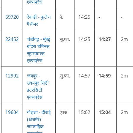
एक्सप्रेस
59720
रेवाड़ी - फुलेरा
पै.
14:25
-
-
पैसेंजर
22452
चंडीगढ़ - मुंबई
सु.फा.
14:25
14:27
2m
बांद्रा टर्मिनस
सुपरफ़ास्ट
एक्सप्रेस
12992
जयपुर -
सु.फा.
14:57
14:59
2m
उदयपुर सिटी
इंटरसिटी
एक्सप्रेस
19604
गोड्डा - दौराई
एक्स
15:02
15:04
2m
(अजमेर)
साप्ताहिक