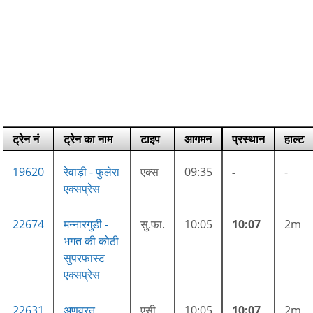
ट्रेन नं
ट्रेन का नाम
टाइप
आगमन
प्रस्थान
हाल्ट
19620
रेवाड़ी - फुलेरा
एक्स
09:35
-
-
एक्सप्रेस
22674
मन्नारगुडी -
सु.फा.
10:05
10:07
2m
भगत की कोठी
सुपरफास्ट
एक्सप्रेस
22631
अणुव्रत
एसी
10:05
10:07
2m