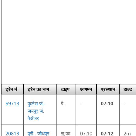
ट्रेन नं
ट्रेन का नाम
टाइप
आगमन
प्रस्थान
हाल्ट
59713
फुलेरा जं.-
पै.
-
07:10
-
जयपुर जं.
पैसेंजर
20813
पुरी - जोधपुर
सु.फा.
07:10
07:12
2m