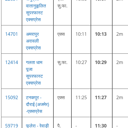
वातानुकूलित
सु.फा.
सुपरफास्ट
एक्सप्रेस
14701
अमरापुर
एक्स
10:11
10:13
2m
अरावली
एक्सप्रेस
12414
गलता धाम
सु.फा.
10:27
10:29
2m
पूजा
सुपरफास्ट
एक्सप्रेस
15092
टनकपुर -
एक्स
11:25
11:27
2m
दौराई (अजमेर)
-एक्सप्रेस
59719
फुलेरा - रेवाड़ी
पै.
-
11:30
-