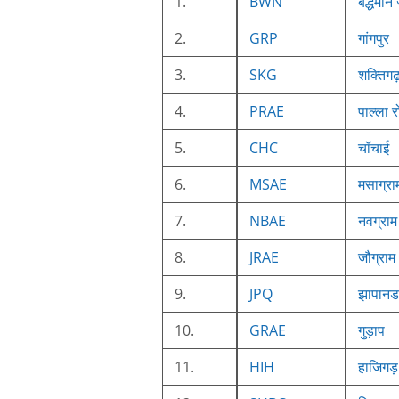
1.
BWN
बर्द्धमान
2.
GRP
गांगपुर
3.
SKG
शक्तिगढ
4.
PRAE
पाल्ला 
5.
CHC
चॉचाई
6.
MSAE
मसाग्रा
7.
NBAE
नवग्राम
8.
JRAE
जौग्राम
9.
JPQ
झापानडा
10.
GRAE
गुड़ाप
11.
HIH
हाजिगड़