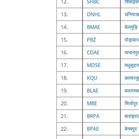
12.
SHBC
शिबाइचण
13.
DNHL
धनियाखा
14.
BMAE
बेलमुड़ि
15.
PBZ
पोड़ाबा
16.
CDAE
चन्दनपु
17.
MDSE
मधुसूदन
18.
KQU
कामारकुण
19.
BLAE
बलरामब
20.
MBE
मिर्जापुर
21.
BRPA
बारुइपाड
22.
BPAE
बेगमपुर