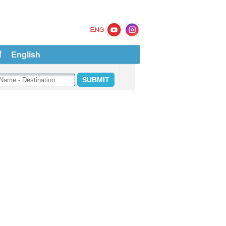
ं
English