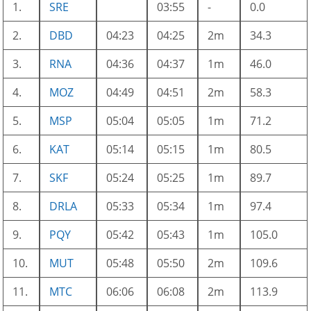
1.
SRE
03:55
-
0.0
2.
DBD
04:23
04:25
2m
34.3
3.
RNA
04:36
04:37
1m
46.0
4.
MOZ
04:49
04:51
2m
58.3
5.
MSP
05:04
05:05
1m
71.2
6.
KAT
05:14
05:15
1m
80.5
7.
SKF
05:24
05:25
1m
89.7
8.
DRLA
05:33
05:34
1m
97.4
9.
PQY
05:42
05:43
1m
105.0
10.
MUT
05:48
05:50
2m
109.6
11.
MTC
06:06
06:08
2m
113.9