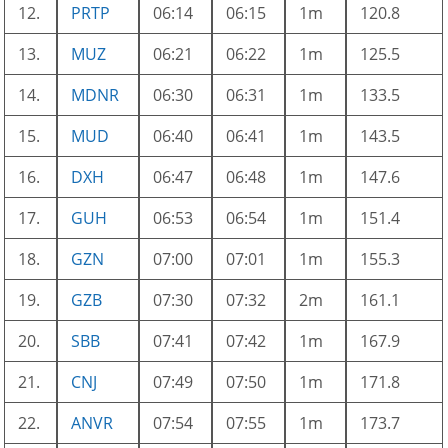
12.
PRTP
06:14
06:15
1m
120.8
13.
MUZ
06:21
06:22
1m
125.5
14.
MDNR
06:30
06:31
1m
133.5
15.
MUD
06:40
06:41
1m
143.5
16.
DXH
06:47
06:48
1m
147.6
17.
GUH
06:53
06:54
1m
151.4
18.
GZN
07:00
07:01
1m
155.3
19.
GZB
07:30
07:32
2m
161.1
20.
SBB
07:41
07:42
1m
167.9
21.
CNJ
07:49
07:50
1m
171.8
22.
ANVR
07:54
07:55
1m
173.7