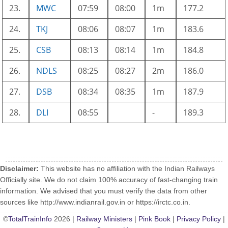
23.
MWC
07:59
08:00
1m
177.2
24.
TKJ
08:06
08:07
1m
183.6
25.
CSB
08:13
08:14
1m
184.8
26.
NDLS
08:25
08:27
2m
186.0
27.
DSB
08:34
08:35
1m
187.9
28.
DLI
08:55
-
189.3
Disclaimer:
This website has no affiliation with the Indian Railways
Officially site. We do not claim 100% accuracy of fast-changing train
information. We advised that you must verify the data from other
sources like http://www.indianrail.gov.in or https://irctc.co.in.
©
TotalTrainInfo
2026 |
Railway Ministers
|
Pink Book
|
Privacy Policy
|