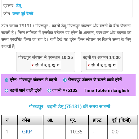
प्रकार:
डेमू
जोन:
उत्तर पूर्व रेलवे
ट्रेन संख्या 75131 / गोरखपुर - बढ़नी डेमू गोरखपुर जंक्शन और बढ़नी के बीच रोजाना
चलती है। निम्न तालिका में प्रत्येक स्टेशन पर ट्रेन के आगमन, प्रस्थान और ठहराव का
समय प्रदर्शित किया जा रहा है। यहाँ देखे यह ट्रैन किस स्टेशन पर कितने समय के लिए
रूकती है|
गोरखपुर जंक्शन से प्रस्थान
10:35
बढ़नी पर आगमन
14:30
र
सो
मं
बु
गु
शु
श
र
सो
मं
बु
गु
शु
श
ट्रेन: गोरखपुर जंक्शन से बढ़नी
गोरखपुर जंक्शन से चलने वाली ट्रेनें
बढ़नी आने वाली ट्रेनें
वापसी
#75132
Time Table in English
गोरखपुर - बढ़नी डेमू (75131) की समय सारणी
नं
कोड
आ.
प्र.
हाल्ट
दूरी (किमी)
1.
GKP
10:35
-
0.0