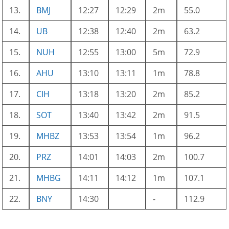
13.
BMJ
12:27
12:29
2m
55.0
14.
UB
12:38
12:40
2m
63.2
15.
NUH
12:55
13:00
5m
72.9
16.
AHU
13:10
13:11
1m
78.8
17.
CIH
13:18
13:20
2m
85.2
18.
SOT
13:40
13:42
2m
91.5
19.
MHBZ
13:53
13:54
1m
96.2
20.
PRZ
14:01
14:03
2m
100.7
21.
MHBG
14:11
14:12
1m
107.1
22.
BNY
14:30
-
112.9