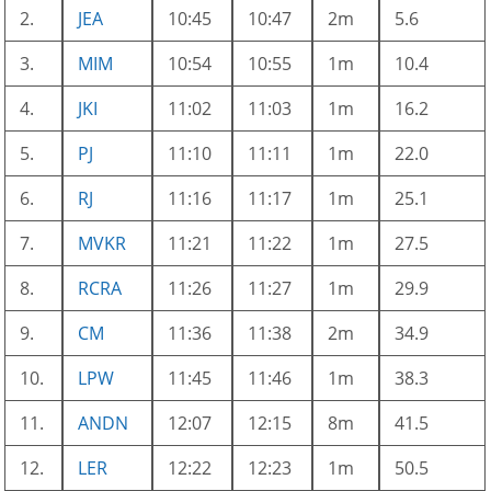
2.
JEA
10:45
10:47
2m
5.6
3.
MIM
10:54
10:55
1m
10.4
4.
JKI
11:02
11:03
1m
16.2
5.
PJ
11:10
11:11
1m
22.0
6.
RJ
11:16
11:17
1m
25.1
7.
MVKR
11:21
11:22
1m
27.5
8.
RCRA
11:26
11:27
1m
29.9
9.
CM
11:36
11:38
2m
34.9
10.
LPW
11:45
11:46
1m
38.3
11.
ANDN
12:07
12:15
8m
41.5
12.
LER
12:22
12:23
1m
50.5