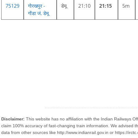
75129
गोरखपुर -
डेमू
21:10
21:15
5m
गोंडा जं. डेमू
Disclaimer:
This website has no affiliation with the Indian Railways Off
claim 100% accuracy of fast-changing train information. We advised th
data from other sources like http://www.indianrail.gov.in or https://irctc.