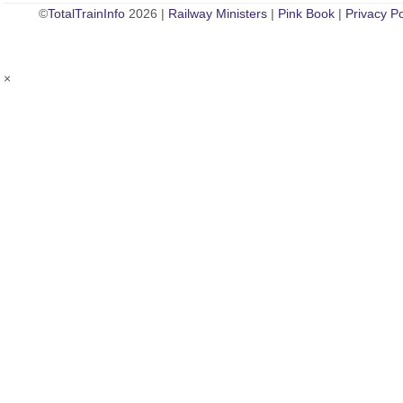
©
TotalTrainInfo
2026 |
Railway Ministers
|
Pink Book
|
Privacy Po
×