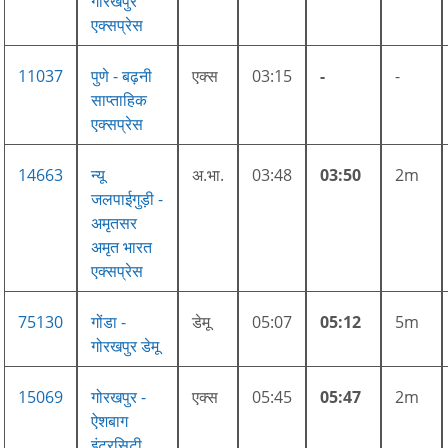
गोरखपुर
एक्सप्रेस
11037
पुणे - बढ़नी
एक्स
03:15
-
-
साप्ताहिक
एक्सप्रेस
14663
न्यू
अ.भा.
03:48
03:50
2m
जलपाईगुड़ी -
अमृतसर
अमृत भारत
एक्सप्रेस
75130
गोंडा -
डेमू
05:07
05:12
5m
गोरखपुर डेमू
15069
गोरखपुर -
एक्स
05:45
05:47
2m
ऐशबाग
इंटरसिटी