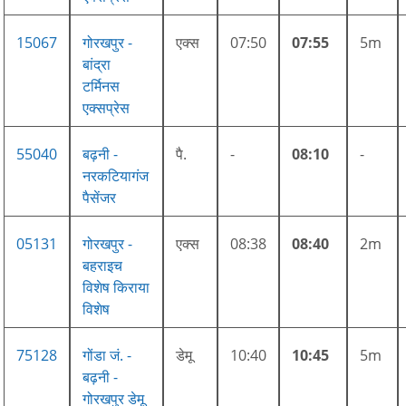
15067
गोरखपुर -
एक्स
07:50
07:55
5m
बांद्रा
टर्मिनस
एक्सप्रेस
55040
बढ़नी -
पै.
-
08:10
-
नरकटियागंज
पैसेंजर
05131
गोरखपुर -
एक्स
08:38
08:40
2m
बहराइच
विशेष किराया
विशेष
75128
गोंडा जं. -
डेमू
10:40
10:45
5m
बढ़नी -
गोरखपुर डेमू