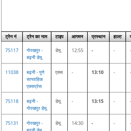
ट्रेन नं
ट्रेन का नाम
टाइप
आगमन
प्रस्थान
हाल्ट
75117
गोरखपुर -
डेमू
12:55
-
-
बढ़नी डेमू
11038
बढ़नी - पुणे
एक्स
-
13:10
-
साप्ताहिक
एक्सप्रेस
75118
बढ़नी -
डेमू
-
13:15
-
गोरखपुर डेमू
75131
गोरखपुर -
डेमू
14:30
-
-
बढ़नी डेमू