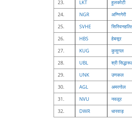
23.
LKT
हुलकोटी
24.
NGR
अण्णिगेरी
25.
SVHE
सिस्विनहल्ल
26.
HBS
हेबसूर
27.
KUG
कुसुगल
28.
UBL
श्री सिद्धारू
29.
UNK
उणकल
30.
AGL
अमरगोल
31.
NVU
नवलूर
32.
DWR
धारवाड़