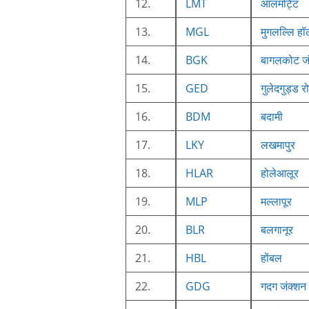
12.
LMT
आलमट्टि
13.
MGL
मुगलल्लि हॉल
14.
BGK
बागलकोट जं
15.
GED
गुलेदगुड्ड र
16.
BDM
बदामी
17.
LKY
लखमापुर
18.
HLAR
होलेआलूर
19.
MLP
मल्लापूर
20.
BLR
बलगानूर
21.
HBL
होंबल
22.
GDG
गदग जंक्शन