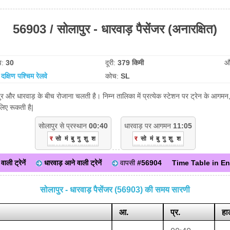
56903 / सोलापुर - धारवाड़ पैसेंजर (अनारक्षित)
व:
30
दूरी:
379 किमी
औ
:
दक्षिण पश्चिम रेलवे
कोच:
SL
पुर और धारवाड़ के बीच रोजाना चलती है। निम्न तालिका में प्रत्येक स्टेशन पर ट्रेन के आगम
लिए रूकती है|
सोलापुर से प्रस्थान
00:40
धारवाड़ पर आगमन
11:05
र
सो
मं
बु
गु
शु
श
र
सो
मं
बु
गु
शु
श
ाली ट्रेनें
धारवाड़ आने वाली ट्रेनें
वापसी
#56904
Time Table in En
सोलापुर - धारवाड़ पैसेंजर (56903) की समय सारणी
आ.
प्र.
हा