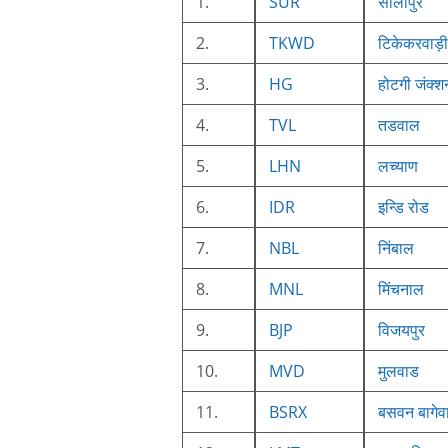
1.
SUR
सोलापुर
2.
TKWD
टिकेकरवाड़ी
3.
HG
होटगी जंक्श
4.
TVL
तडवाल
5.
LHN
लच्याण
6.
IDR
इन्डि रोड
7.
NBL
निंबाल
8.
MNL
मिंचनाल
9.
BJP
विजयपुर
10.
MVD
मुलवाड
11.
BSRX
बसवन बागेव