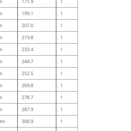
m
171.9
1
m
199.1
1
m
207.0
1
m
219.8
1
m
233.4
1
m
244.7
1
m
252.5
1
m
269.8
1
m
278.7
1
m
287.9
1
0m
300.9
1