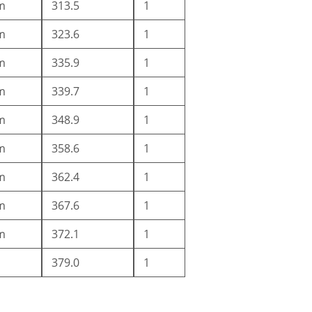
m
313.5
1
m
323.6
1
m
335.9
1
m
339.7
1
m
348.9
1
m
358.6
1
m
362.4
1
m
367.6
1
m
372.1
1
379.0
1