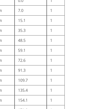
0.0
1
m
7.0
1
m
15.1
1
m
35.3
1
m
48.5
1
m
59.1
1
m
72.6
1
m
91.3
1
m
109.7
1
m
135.4
1
m
154.1
1