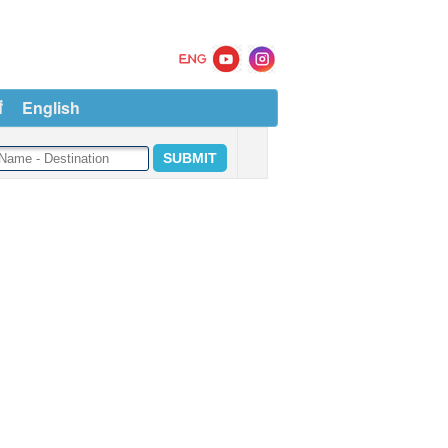
ं
English