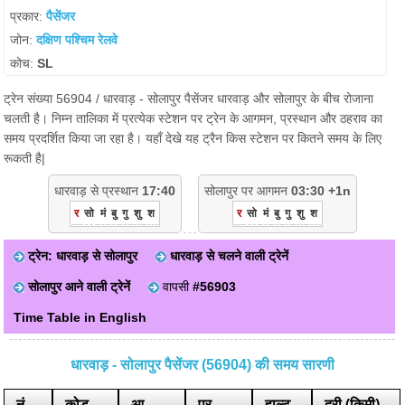
प्रकार:
पैसेंजर
जोन:
दक्षिण पश्चिम रेलवे
कोच:
SL
ट्रेन संख्या 56904 / धारवाड़ - सोलापुर पैसेंजर धारवाड़ और सोलापुर के बीच रोजाना
चलती है। निम्न तालिका में प्रत्येक स्टेशन पर ट्रेन के आगमन, प्रस्थान और ठहराव का
समय प्रदर्शित किया जा रहा है। यहाँ देखे यह ट्रैन किस स्टेशन पर कितने समय के लिए
रूकती है|
धारवाड़ से प्रस्थान
17:40
सोलापुर पर आगमन
03:30 +1n
र
सो
मं
बु
गु
शु
श
र
सो
मं
बु
गु
शु
श
ट्रेन: धारवाड़ से सोलापुर
धारवाड़ से चलने वाली ट्रेनें
सोलापुर आने वाली ट्रेनें
वापसी
#56903
Time Table in English
धारवाड़ - सोलापुर पैसेंजर (56904) की समय सारणी
नं
कोड
आ.
प्र.
हाल्ट
दूरी (किमी)