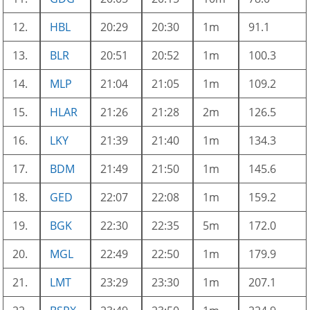
12.
HBL
20:29
20:30
1m
91.1
13.
BLR
20:51
20:52
1m
100.3
14.
MLP
21:04
21:05
1m
109.2
15.
HLAR
21:26
21:28
2m
126.5
16.
LKY
21:39
21:40
1m
134.3
17.
BDM
21:49
21:50
1m
145.6
18.
GED
22:07
22:08
1m
159.2
19.
BGK
22:30
22:35
5m
172.0
20.
MGL
22:49
22:50
1m
179.9
21.
LMT
23:29
23:30
1m
207.1