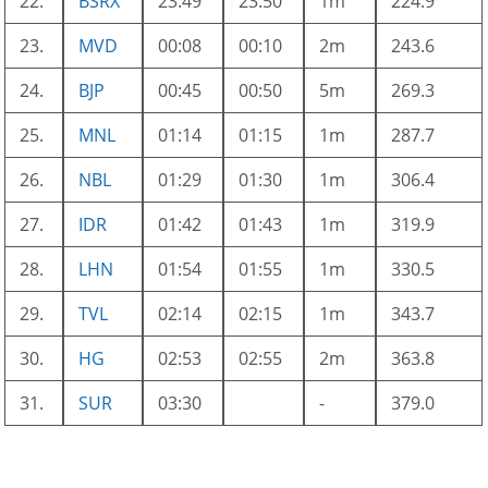
22.
BSRX
23:49
23:50
1m
224.9
23.
MVD
00:08
00:10
2m
243.6
24.
BJP
00:45
00:50
5m
269.3
25.
MNL
01:14
01:15
1m
287.7
26.
NBL
01:29
01:30
1m
306.4
27.
IDR
01:42
01:43
1m
319.9
28.
LHN
01:54
01:55
1m
330.5
29.
TVL
02:14
02:15
1m
343.7
30.
HG
02:53
02:55
2m
363.8
31.
SUR
03:30
-
379.0