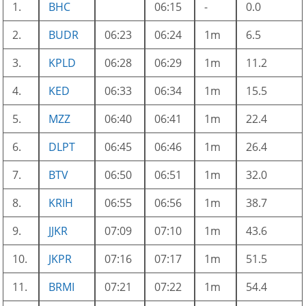
1.
BHC
06:15
-
0.0
2.
BUDR
06:23
06:24
1m
6.5
3.
KPLD
06:28
06:29
1m
11.2
4.
KED
06:33
06:34
1m
15.5
5.
MZZ
06:40
06:41
1m
22.4
6.
DLPT
06:45
06:46
1m
26.4
7.
BTV
06:50
06:51
1m
32.0
8.
KRIH
06:55
06:56
1m
38.7
9.
JJKR
07:09
07:10
1m
43.6
10.
JKPR
07:16
07:17
1m
51.5
11.
BRMI
07:21
07:22
1m
54.4