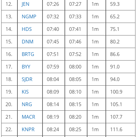
12.
JEN
07:26
07:27
1m
59.3
13.
NGMP
07:32
07:33
1m
65.2
14.
HDS
07:40
07:41
1m
75.1
15.
DNM
07:45
07:46
1m
80.2
16.
BRTG
07:51
07:52
1m
86.6
17.
BYY
07:59
08:00
1m
91.0
18.
SJDR
08:04
08:05
1m
94.0
19.
KIS
08:09
08:10
1m
100.9
20.
NRG
08:14
08:15
1m
105.1
21.
MACR
08:19
08:20
1m
107.7
22.
KNPR
08:24
08:25
1m
111.6