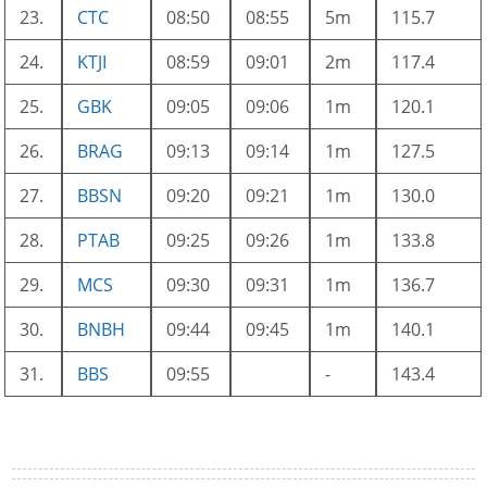
23.
CTC
08:50
08:55
5m
115.7
24.
KTJI
08:59
09:01
2m
117.4
25.
GBK
09:05
09:06
1m
120.1
26.
BRAG
09:13
09:14
1m
127.5
27.
BBSN
09:20
09:21
1m
130.0
28.
PTAB
09:25
09:26
1m
133.8
29.
MCS
09:30
09:31
1m
136.7
30.
BNBH
09:44
09:45
1m
140.1
31.
BBS
09:55
-
143.4