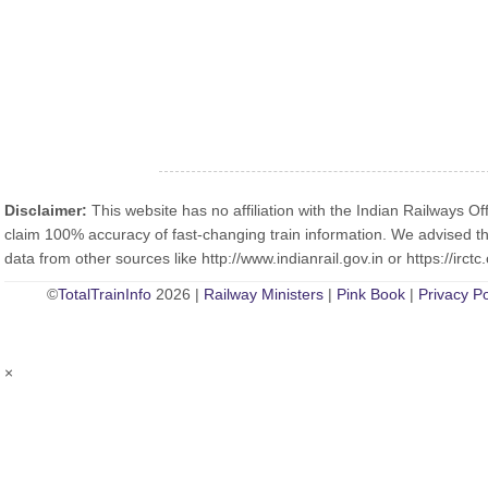
Disclaimer:
This website has no affiliation with the Indian Railways Off
claim 100% accuracy of fast-changing train information. We advised th
data from other sources like http://www.indianrail.gov.in or https://irctc.
©
TotalTrainInfo
2026 |
Railway Ministers
|
Pink Book
|
Privacy Po
×