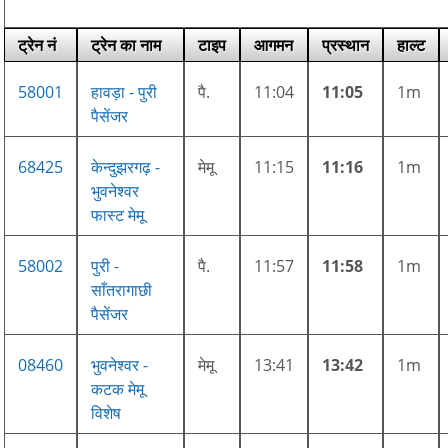
ट्रेन नं
ट्रेन का नाम
टाइप
आगमन
प्रस्थान
हाल्ट
58001
हावड़ा - पुरी
पै.
11:04
11:05
1m
पैसेंजर
68425
केन्दुझरगढ़ -
मेमू
11:15
11:16
1m
भुवनेश्वर
फास्ट मेमू
58002
पुरी -
पै.
11:57
11:58
1m
साँतरागाछी
पैसेंजर
08460
भुवनेश्वर -
मेमू
13:41
13:42
1m
कटक मेमू
विशेष