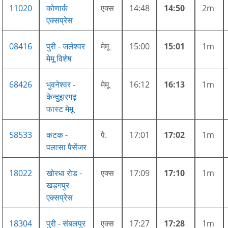
11020
कोणार्क
एक्स
14:48
14:50
2m
एक्सप्रेस
08416
पुरी - जलेश्वर
मेमू
15:00
15:01
1m
मेमू विशेष
68426
भुवनेश्वर -
मेमू
16:12
16:13
1m
केन्दुझरगढ़
फास्ट मेमू
58533
कटक -
पै.
17:01
17:02
1m
पलासा पैसेंजर
18022
खोरधा रोड -
एक्स
17:09
17:10
1m
खड़गपुर
एक्सप्रेस
18304
पुरी - संबलपुर
एक्स
17:27
17:28
1m