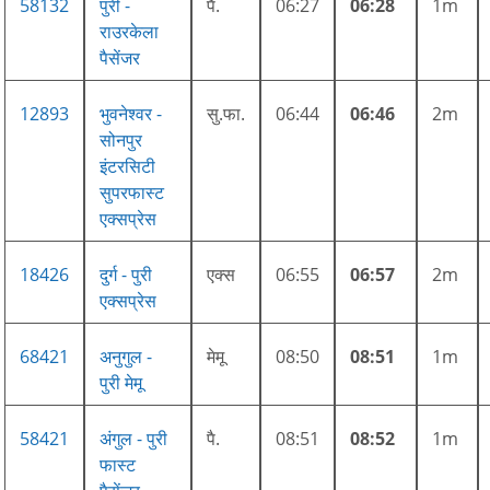
58132
पुरी -
पै.
06:27
06:28
1m
राउरकेला
पैसेंजर
12893
भुवनेश्वर -
सु.फा.
06:44
06:46
2m
सोनपुर
इंटरसिटी
सुपरफास्ट
एक्सप्रेस
18426
दुर्ग - पुरी
एक्स
06:55
06:57
2m
एक्सप्रेस
68421
अनुगुल -
मेमू
08:50
08:51
1m
पुरी मेमू
58421
अंगुल - पुरी
पै.
08:51
08:52
1m
फास्ट