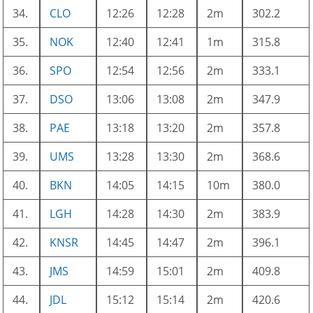
34.
CLO
12:26
12:28
2m
302.2
35.
NOK
12:40
12:41
1m
315.8
36.
SPO
12:54
12:56
2m
333.1
37.
DSO
13:06
13:08
2m
347.9
38.
PAE
13:18
13:20
2m
357.8
39.
UMS
13:28
13:30
2m
368.6
40.
BKN
14:05
14:15
10m
380.0
41.
LGH
14:28
14:30
2m
383.9
42.
KNSR
14:45
14:47
2m
396.1
43.
JMS
14:59
15:01
2m
409.8
44.
JDL
15:12
15:14
2m
420.6