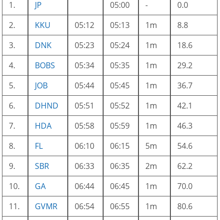
1.
JP
05:00
-
0.0
2.
KKU
05:12
05:13
1m
8.8
3.
DNK
05:23
05:24
1m
18.6
4.
BOBS
05:34
05:35
1m
29.2
5.
JOB
05:44
05:45
1m
36.7
6.
DHND
05:51
05:52
1m
42.1
7.
HDA
05:58
05:59
1m
46.3
8.
FL
06:10
06:15
5m
54.6
9.
SBR
06:33
06:35
2m
62.2
10.
GA
06:44
06:45
1m
70.0
11.
GVMR
06:54
06:55
1m
80.6