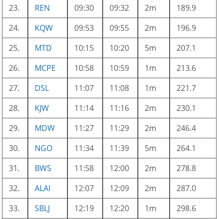
23.
REN
09:30
09:32
2m
189.9
24.
KQW
09:53
09:55
2m
196.9
25.
MTD
10:15
10:20
5m
207.1
26.
MCPE
10:58
10:59
1m
213.6
27.
DSL
11:07
11:08
1m
221.7
28.
KJW
11:14
11:16
2m
230.1
29.
MDW
11:27
11:29
2m
246.4
30.
NGO
11:34
11:39
5m
264.1
31.
BWS
11:58
12:00
2m
278.8
32.
ALAI
12:07
12:09
2m
287.0
33.
SBLJ
12:19
12:20
1m
298.6