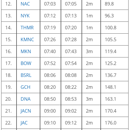
12.
NAC
07:03
07:05
2m
89.8
13.
NYK
07:12
07:13
1m
96.3
14.
THMR
07:19
07:20
1m
100.8
15.
KMNC
07:26
07:28
2m
105.5
16.
MKN
07:40
07:43
3m
119.4
17.
BOW
07:52
07:54
2m
125.2
18.
BSRL
08:06
08:08
2m
136.7
19.
GCH
08:20
08:22
2m
148.1
20.
DNA
08:50
08:53
3m
163.1
21.
JACN
09:00
09:02
2m
170.4
22.
JAC
09:10
09:12
2m
176.0