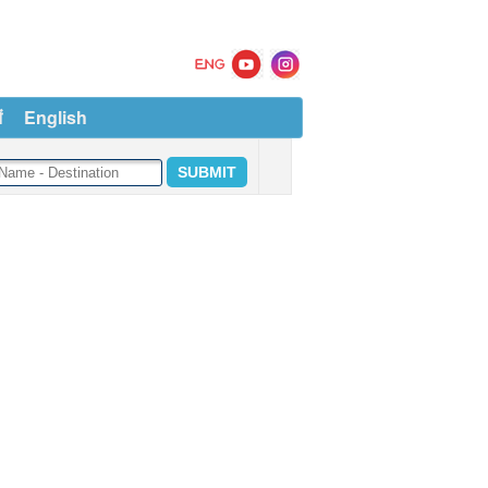
ं
English