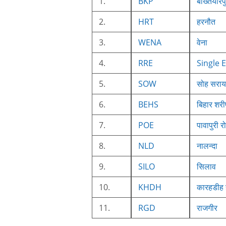
1.
BKP
बख्तियारप
2.
HRT
हरनौत
3.
WENA
वेना
4.
RRE
Single E
5.
SOW
सोह सराय 
6.
BEHS
बिहार शर
7.
POE
पावापुरी र
8.
NLD
नालन्दा
9.
SILO
सिलाव
10.
KHDH
कारहडीह 
11.
RGD
राजगीर