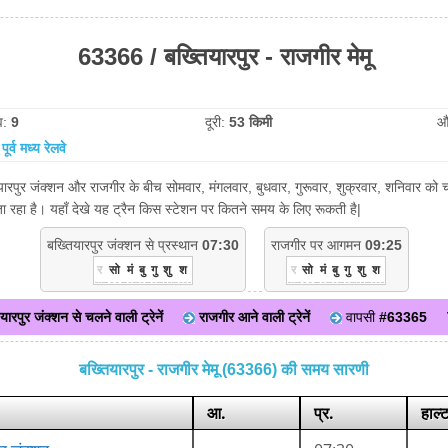
63366 / बख्तियारपुर - राजगीर मेमू
व:
9
दूरी:
53 किमी
औ
:
पूर्व मध्य रेलवे
यारपुर जंक्शन और राजगीर के बीच सोमवार, मंगलवार, बुधवार, गुरूवार, शुक्रवार, शनिवार को चलत
रहा है। यहाँ देखे यह ट्रैन किस स्टेशन पर कितने समय के लिए रूकती है|
बख्तियारपुर जंक्शन से प्रस्थान
07:30
राजगीर पर आगमन
09:25
र
सो
मं
बु
गु
शु
श
र
सो
मं
बु
गु
शु
श
यारपुर जंक्शन से चलने वाली ट्रेनें
राजगीर आने वाली ट्रेनें
वापसी
#63365
बख्तियारपुर - राजगीर मेमू (63366) की समय सारणी
आ.
प्र.
हाल्