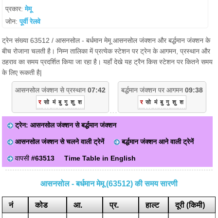
प्रकार:
मेमू
जोन:
पूर्वी रेलवे
ट्रेन संख्या 63512 / आसनसोल - बर्धमान मेमू आसनसोल जंक्शन और बर्द्धमान जंक्शन के
बीच रोजाना चलती है। निम्न तालिका में प्रत्येक स्टेशन पर ट्रेन के आगमन, प्रस्थान और
ठहराव का समय प्रदर्शित किया जा रहा है। यहाँ देखे यह ट्रैन किस स्टेशन पर कितने समय
के लिए रूकती है|
आसनसोल जंक्शन से प्रस्थान
07:42
बर्द्धमान जंक्शन पर आगमन
09:38
र
सो
मं
बु
गु
शु
श
र
सो
मं
बु
गु
शु
श
ट्रेन: आसनसोल जंक्शन से बर्द्धमान जंक्शन
आसनसोल जंक्शन से चलने वाली ट्रेनें
बर्द्धमान जंक्शन आने वाली ट्रेनें
वापसी
#63513
Time Table in English
आसनसोल - बर्धमान मेमू (63512) की समय सारणी
नं
कोड
आ.
प्र.
हाल्ट
दूरी (किमी)