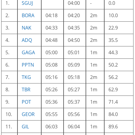
1.
SGUJ
04:00
-
0.0
2.
BORA
04:18
04:20
2m
10.0
3.
NAK
04:33
04:35
2m
22.9
4.
ADQ
04:48
04:50
2m
35.5
5.
GAGA
05:00
05:01
1m
44.3
6.
PPTN
05:08
05:09
1m
50.2
7.
TKG
05:16
05:18
2m
56.2
8.
TBR
05:26
05:27
1m
62.9
9.
POT
05:36
05:37
1m
71.4
10.
GEOR
05:55
05:56
1m
84.0
11.
GIL
06:03
06:04
1m
89.6