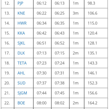
12.
PJP
06:12
06:13
1m
98.3
13.
KNE
06:22
06:25
3m
106.6
14.
HWR
06:34
06:35
1m
115.0
15.
KKA
06:42
06:43
1m
120.4
16.
SJKL
06:51
06:52
1m
128.1
17.
DLK
07:13
07:15
2m
135.1
18.
TETA
07:23
07:24
1m
143.3
19.
AHL
07:30
07:31
1m
146.1
20.
SUD
07:37
07:38
1m
152.3
21.
SJGM
07:44
07:45
1m
156.6
22.
BOE
08:00
08:02
2m
164.2