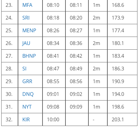
23.
MFA
08:10
08:11
1m
168.6
24.
SRI
08:18
08:20
2m
173.9
25.
MENP
08:26
08:27
1m
177.4
26.
JAU
08:34
08:36
2m
180.1
27.
BHNP
08:41
08:42
1m
183.4
28.
SI
08:47
08:49
2m
186.3
29.
GRR
08:55
08:56
1m
190.9
30.
DNQ
09:01
09:02
1m
194.0
31.
NYT
09:08
09:09
1m
198.6
32.
KIR
10:00
-
203.1