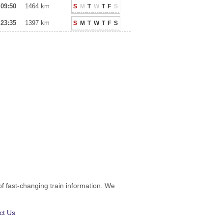
09:50
1464 km
S
M
T
W
T
F
S
23:35
1397 km
S
M
T
W
T
F
S
of fast-changing train information. We
ct Us