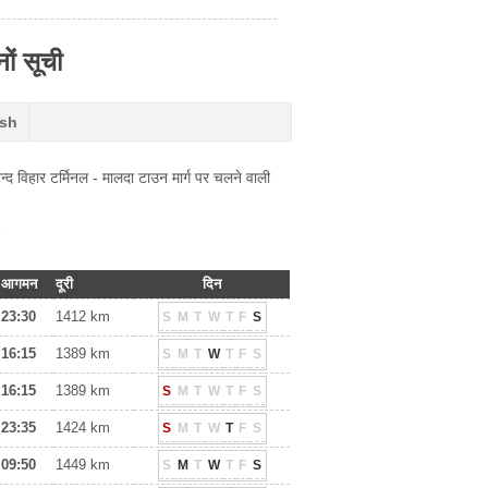
ों सूची
ish
 विहार टर्मिनल - मालदा टाउन मार्ग पर चलने वाली
आगमन
दूरी
दिन
23:30
1412 km
S
M
T
W
T
F
S
16:15
1389 km
S
M
T
W
T
F
S
16:15
1389 km
S
M
T
W
T
F
S
23:35
1424 km
S
M
T
W
T
F
S
09:50
1449 km
S
M
T
W
T
F
S