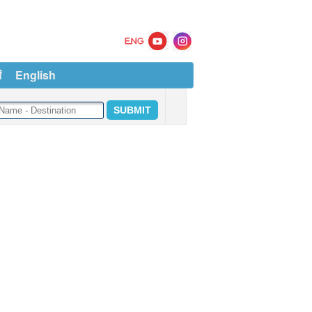
ं
English