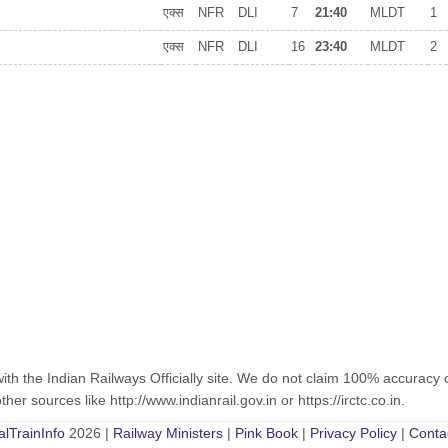
एक्स
NFR
DLI
7
21:40
MLDT
1
एक्स
NFR
DLI
16
23:40
MLDT
2
with the Indian Railways Officially site. We do not claim 100% accuracy 
er sources like http://www.indianrail.gov.in or https://irctc.co.in.
alTrainInfo
2026 |
Railway Ministers
|
Pink Book
|
Privacy Policy
|
Conta