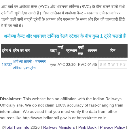
आप यहाँ पर अयोध्या कैन्ट (AYC) और भावनगर टर्मिनस (BVC) के बीच चलने वाली सभी
ट्रेनों की सूची देख सकते हैं। निम्न तालिका में अयोध्या कैन्ट - भावनगर टर्मिनस मार्ग पर
चलने वाली सभी यात्री ट्रेनों के आगमन और प्रस्थान के समय और दिन की जानकारी हिंदी
में दी जा रही है।
अयोध्या कैन्ट और भावनगर टर्मिनस रेलवे स्टेशन के बीच कुल 1 ट्रेनें चलती हैं
कहाँ
कहाँ
ट्रेन नं
ट्रेन का नाम
टाइप
प्रस्थान
आगमन
दिन
से
तक
अयोध्या छावनी - भावनगर
19202
एक्स
AYC
22:30
BVC
04:45
S
M
T
W
T
F
S
टर्मिनस एक्सप्रेस
Disclaimer:
This website has no affiliation with the Indian Railways
Officially site. We do not claim 100% accuracy of fast-changing train
information. We advised that you must verify the data from other
sources like http://www.indianrail.gov.in or https://irctc.co.in.
©
TotalTrainInfo
2026 |
Railway Ministers
|
Pink Book
|
Privacy Policy
|