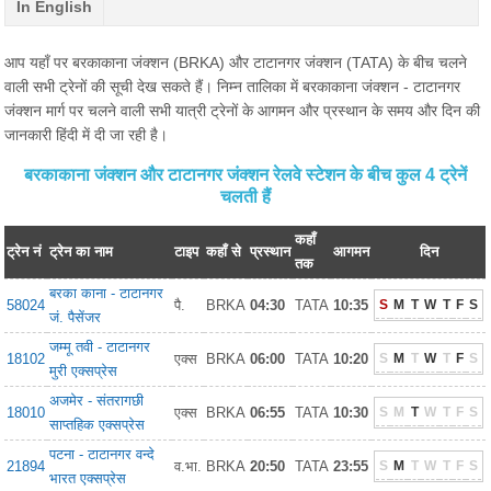
In English
आप यहाँ पर बरकाकाना जंक्शन (BRKA) और टाटानगर जंक्शन (TATA) के बीच चलने
वाली सभी ट्रेनों की सूची देख सकते हैं। निम्न तालिका में बरकाकाना जंक्शन - टाटानगर
जंक्शन मार्ग पर चलने वाली सभी यात्री ट्रेनों के आगमन और प्रस्थान के समय और दिन की
जानकारी हिंदी में दी जा रही है।
बरकाकाना जंक्शन और टाटानगर जंक्शन रेलवे स्टेशन के बीच कुल 4 ट्रेनें
चलती हैं
कहाँ
ट्रेन नं
ट्रेन का नाम
टाइप
कहाँ से
प्रस्थान
आगमन
दिन
तक
बरका काना - टाटानगर
58024
पै.
BRKA
04:30
TATA
10:35
S
M
T
W
T
F
S
जं. पैसेंजर
जम्मू तवी - टाटानगर
18102
एक्स
BRKA
06:00
TATA
10:20
S
M
T
W
T
F
S
मुरी एक्सप्रेस
अजमेर - संतरागछी
18010
एक्स
BRKA
06:55
TATA
10:30
S
M
T
W
T
F
S
साप्तहिक एक्सप्रेस
पटना - टाटानगर वन्दे
21894
व.भा.
BRKA
20:50
TATA
23:55
S
M
T
W
T
F
S
भारत एक्सप्रेस