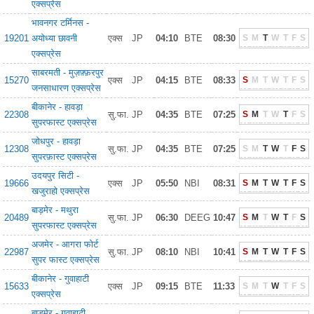
एक्सप्रेस
भावनगर टर्मिनस -
19201
अयोध्या छावनी
एक्स
JP
04:10
BTE
08:30
S
M
T
W
T
F
S
एक्सप्रेस
साबरमती - मुज़फ़्फ़रपुर
15270
एक्स
JP
04:15
BTE
08:33
S
M
T
W
T
F
S
जनसाधारण एक्सप्रेस
बीकानेर - हावड़ा
22308
सु.फा.
JP
04:35
BTE
07:25
S
M
T
W
T
F
S
सुपरफास्ट एक्सप्रेस
जोधपुर - हावड़ा
12308
सु.फा.
JP
04:35
BTE
07:25
S
M
T
W
T
F
S
सुपरफ़ास्ट एक्सप्रेस
उदयपुर सिटी -
19666
एक्स
JP
05:50
NBI
08:31
S
M
T
W
T
F
S
खजुराहो एक्सप्रेस
बाड़मेर - मथुरा
20489
सु.फा.
JP
06:30
DEEG
10:47
S
M
T
W
T
F
S
सुपरफास्ट एक्सप्रेस
अजमेर - आगरा फोर्ट
22987
सु.फा.
JP
08:10
NBI
10:41
S
M
T
W
T
F
S
सुपर फास्ट एक्सप्रेस
बीकानेर - गुवाहाटी
15633
एक्स
JP
09:15
BTE
11:33
S
M
T
W
T
F
S
एक्सप्रेस
बाड़मेर - गुवाहाटी