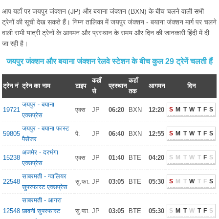
आप यहाँ पर जयपुर जंक्शन (JP) और बयाना जंक्शन (BXN) के बीच चलने वाली सभी
ट्रेनों की सूची देख सकते हैं। निम्न तालिका में जयपुर जंक्शन - बयाना जंक्शन मार्ग पर चलने
वाली सभी यात्री ट्रेनों के आगमन और प्रस्थान के समय और दिन की जानकारी हिंदी में दी
जा रही है।
जयपुर जंक्शन और बयाना जंक्शन रेलवे स्टेशन के बीच कुल 29 ट्रेनें चलती हैं
कहाँ
कहाँ
ट्रेन नं
ट्रेन का नाम
टाइप
प्रस्थान
आगमन
दिन
से
तक
जयपुर - बयाना
19721
एक्स
JP
06:20
BXN
12:20
S
M
T
W
T
F
S
एक्सप्रेस
जयपुर - बयाना फास्ट
59805
पै.
JP
06:40
BXN
12:55
S
M
T
W
T
F
S
पैसेंजर
अजमेर - दरभंगा
15238
एक्स
JP
01:40
BTE
04:20
S
M
T
W
T
F
S
एक्सप्रेस
साबरमती - ग्वालियर
22548
सु.फा.
JP
03:05
BTE
05:30
S
M
T
W
T
F
S
सुपरफास्ट एक्सप्रेस
साबरमती - आगरा
12548
छावनी सुपरफास्ट
सु.फा.
JP
03:05
BTE
05:30
S
M
T
W
T
F
S