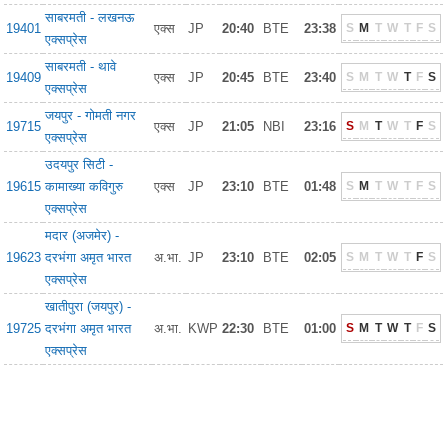
साबरमती - लखनऊ
19401
एक्स
JP
20:40
BTE
23:38
S
M
T
W
T
F
S
एक्सप्रेस
साबरमती - थावे
19409
एक्स
JP
20:45
BTE
23:40
S
M
T
W
T
F
S
एक्सप्रेस
जयपुर - गोमती नगर
19715
एक्स
JP
21:05
NBI
23:16
S
M
T
W
T
F
S
एक्सप्रेस
उदयपुर सिटी -
19615
कामाख्या कविगुरु
एक्स
JP
23:10
BTE
01:48
S
M
T
W
T
F
S
एक्सप्रेस
मदार (अजमेर) -
19623
दरभंगा अमृत भारत
अ.भा.
JP
23:10
BTE
02:05
S
M
T
W
T
F
S
एक्सप्रेस
खातीपुरा (जयपुर) -
19725
दरभंगा अमृत भारत
अ.भा.
KWP
22:30
BTE
01:00
S
M
T
W
T
F
S
एक्सप्रेस