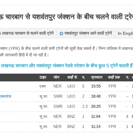
ारबाग से यशवंतपुर जंक्शन के बीच चलने वाली ट्रेन
लखनऊ चारबाग से चलने वाली ट्रेनें
यशवंतपुर जंक्शन आने वाली ट्रेनें
In Engl
 (YPR) के बीच चलने वाली सभी ट्रेनों की सूची देख सकते हैं। निम्न तालिका में लखनऊ च
 जानकारी हिंदी में दी जा रही है।
लखनऊ चारबाग और यशवंतपुर जंक्शन रेलवे स्टेशन के बीच कुल 5 ट्रेनें चलती हैं
टाइप
जोन
कहाँ से
प.
प्रस्थान
कहाँ तक
प.
एक्स
NER
LKO
5
15:55
YPR
-
क्सप्रेस
सु.फा.
SWR
LKO
2
18:40
YPR
--
सु.फा.
SWR
LKO
2,3
20:25
YPR
-
सु.फा.
NER
BNZ
1
11:04
YPR
4
सु.फा.
NER
BNZ
1
11:14
YPR
1