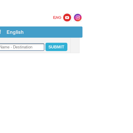
ं
English