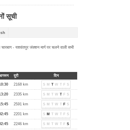
ों सूची
ish
ारबाग - यशवंतपुर जंक्शन मार्ग पर चलने वाली सभी
आगमन
दूरी
दिन
10:30
2168 km
S
M
T
W
T
F
S
13:20
2335 km
S
M
T
W
T
F
S
15:45
2591 km
S
M
T
W
T
F
S
02:45
2201 km
S
M
T
W
T
F
S
02:45
2246 km
S
M
T
W
T
F
S