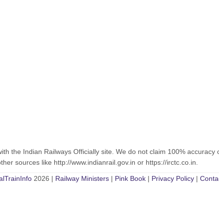
with the Indian Railways Officially site. We do not claim 100% accuracy 
er sources like http://www.indianrail.gov.in or https://irctc.co.in.
alTrainInfo
2026 |
Railway Ministers
|
Pink Book
|
Privacy Policy
|
Conta