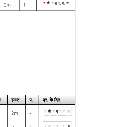
र
सो
मं
बु
गु
शु
श
2m
1
न
हाल्ट
प.
प्र. के दिन
र
सो
मं
बु
गु
शु
श
2m
-
र
सो
मं
बु
गु
शु
श