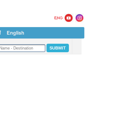
ं
English