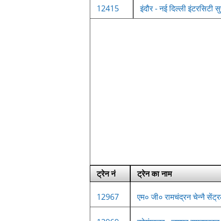
12415
इंदौर - नई दिल्ली इंटरसिटी स
ट्रेन नं
ट्रेन का नाम
12967
एम० जी० रामचंद्रन चेन्नै सेंट