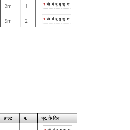
र
सो
मं
बु
गु
शु
श
2m
1
र
सो
मं
बु
गु
शु
श
5m
2
हाल्ट
प.
प्र. के दिन
र
सो
मं
बु
गु
शु
श