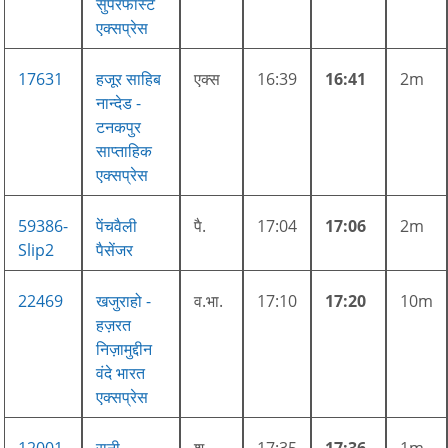
सुपरफास्ट
एक्सप्रेस
17631
हजूर साहिब
एक्स
16:39
16:41
2m
नान्देड -
टनकपुर
साप्ताहिक
एक्सप्रेस
59386-
पेंचवैली
पै.
17:04
17:06
2m
Slip2
पैसेंजर
22469
खजुराहो -
व.भा.
17:10
17:20
10m
हज़रत
निज़ामुद्दीन
वंदे भारत
एक्सप्रेस