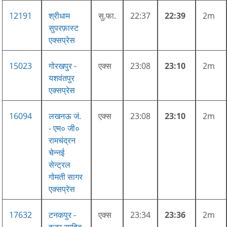
12191
श्रीधाम
सु.फा.
22:37
22:39
2m
सुपरफ़ास्ट
एक्सप्रेस
15023
गोरखपुर -
एक्स
23:08
23:10
2m
यशवंतपुर
एक्सप्रेस
16094
लखनऊ जं.
एक्स
23:08
23:10
2m
- एम० जी०
रामचंद्रन
चेन्नई
सेन्ट्रल
गोमती सागर
एक्सप्रेस
17632
टनकपुर -
एक्स
23:34
23:36
2m