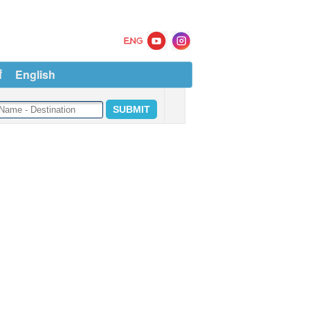
ं
English