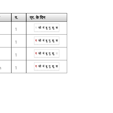
प.
प्र. के दिन
र
सो
मं
बु
गु
शु
श
1
र
सो
मं
बु
गु
शु
श
1
र
सो
मं
बु
गु
शु
श
1
र
सो
मं
बु
गु
शु
श
m
1