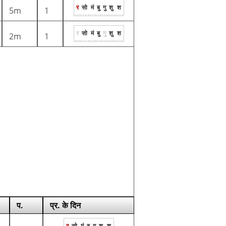
र
सो
मं
बु
गु
शु
श
5m
1
र
सो
मं
बु
गु
शु
श
2m
1
प.
प्र. के दिन
र
सो
मं
बु
गु
शु
श