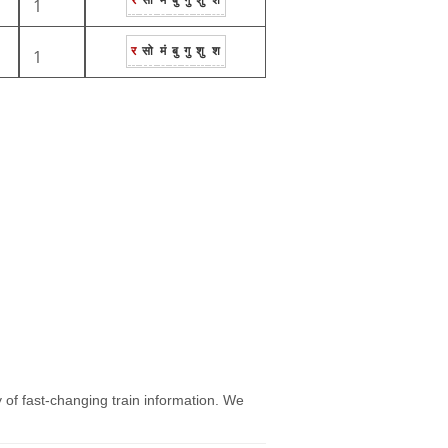
1
र
सो
मं
बु
गु
शु
श
1
y of fast-changing train information. We