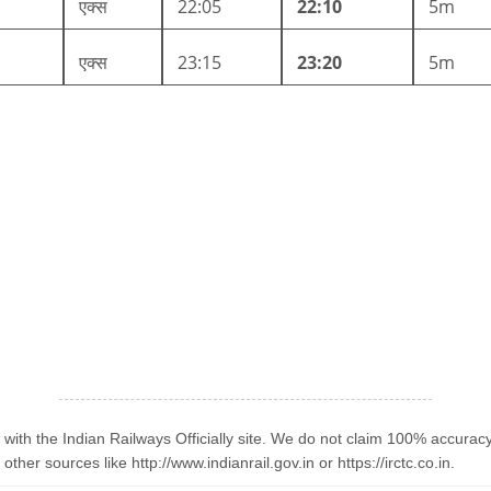
एक्स
22:05
22:10
5m
एक्स
23:15
23:20
5m
n with the Indian Railways Officially site. We do not claim 100% accurac
ther sources like http://www.indianrail.gov.in or https://irctc.co.in.