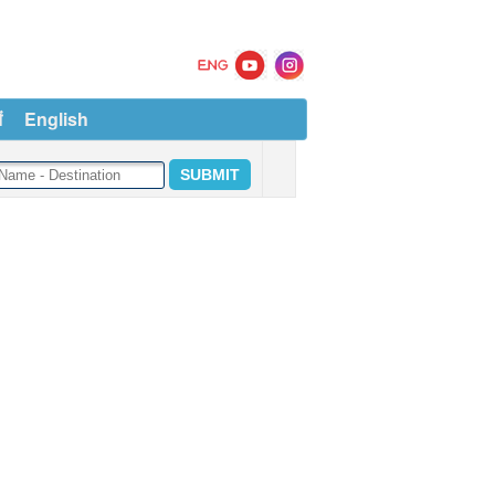
ं
English