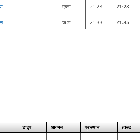
ेस
एक्स
21:23
21:28
ेस
ज.श.
21:33
21:35
टाइप
आगमन
प्रस्थान
हाल्ट