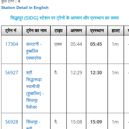
कुल ट्रेनें
: 4
Station Detail in English
सिद्धापुर (SIDG) स्टेशन पर ट्रेनों के आगमन और प्रस्थान का समय
ट्रेन नं
ट्रेन का नाम
टाइप
आगमन
प्रस्थान
हाल्ट
17304
कारटगी -
एक्स
05:44
05:45
1m
हुब्बल्लि
एक्सप्रेस
56927
श्री
पै.
12:29
12:30
1m
सिद्धारूढा
स्वामीजी
(हुब्बल्लि) -
सिंधनूर
पैसेंजर
56928
सिंधनूर -
पै.
15:08
15:09
1m
श्री