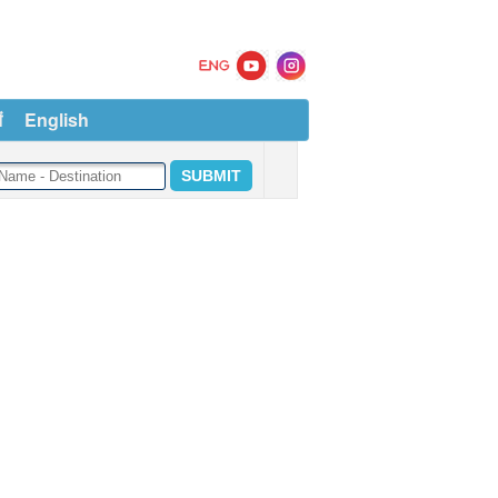
ं
English