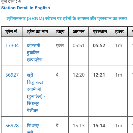
कुल ट्रेनें
: 4
Station Detail in English
श्रीरामनगर (SRNM) स्टेशन पर ट्रेनों के आगमन और प्रस्थान का समय
ट्रेन नं
ट्रेन का नाम
टाइप
आगमन
प्रस्थान
हाल्ट
17304
कारटगी -
एक्स
05:51
05:52
1m
हुब्बल्लि
एक्सप्रेस
56927
श्री
पै.
12:20
12:21
1m
सिद्धारूढा
स्वामीजी
(हुब्बल्लि) -
सिंधनूर
पैसेंजर
56928
सिंधनूर -
पै.
15:13
15:14
1m
श्री